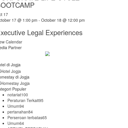
BOOTCAMP
ct
17
ctober 17 @ 1:00 pm
-
October 18 @ 12:00 pm
xecutive Legal Experiences
iew Calendar
dia Partner
tel di Jogja
mestay di Jogja
tegori Populer
notariat
100
Peraturan Terkait
95
Umum
94
pertanahan
84
Perseroan terbatas
65
Umum
64