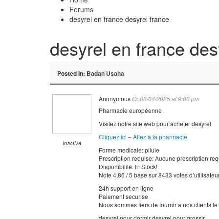
Forums
desyrel en france desyrel france
desyrel en france des
Posted In:
Badan Usaha
Anonymous
On03/04/2025 at 9:00 pm
Pharmacie européenne
Visitez notre site web pour acheter desyrel
Cliquez ici – Allez à la pharmacie
Inactive
Forme medicale: pilule
Prescription requise: Aucune prescription re
Disponibilité: In Stock!
Note 4,86 / 5 base sur 8433 votes d’utilisateu
24h support en ligne
Paiement securise
Nous sommes fiers de fournir a nos clients l
desyrel pour dormir desyrel pour grossir