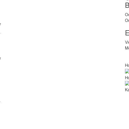
O
O
r
E
r
V
Me
r
Ho
Ho
Ka
r