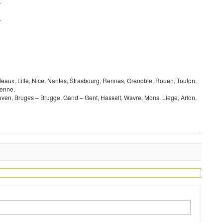
r
r
rdeaux, Lille, Nice, Nantes, Strasbourg, Rennes, Grenoble, Rouen, Toulon,
ienne.
ven, Bruges – Brugge, Gand – Gent, Hasselt, Wavre, Mons, Liege, Arlon,