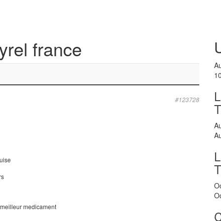
yrel france
A
1
L
#123728
A
A
L
quise
rs
O
O
e meilleur medicament