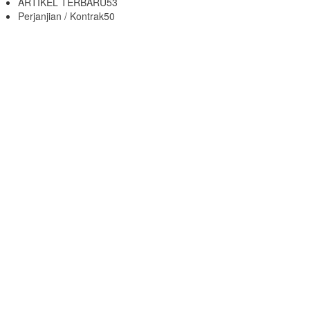
ARTIKEL TERBARU
53
Perjanjian / Kontrak
50