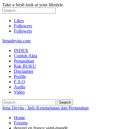
Take a fresh look at your lifestyle.
Likes
Followers
Followers
Irmadevita.com
INDEX
Contoh Akta
Pertanahan
Rak BUKU
Disclaimer
Profile
F A Q
Audio
Video
Irma Devita - Info Kenotariatan dan Pertanahan
Home
Forums
desyrel en france saint-mandé