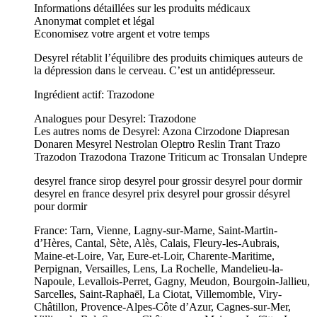
Informations détaillées sur les produits médicaux
Anonymat complet et légal
Economisez votre argent et votre temps
Desyrel rétablit l’équilibre des produits chimiques auteurs de
la dépression dans le cerveau. C’est un antidépresseur.
Ingrédient actif: Trazodone
Analogues pour Desyrel: Trazodone
Les autres noms de Desyrel: Azona Cirzodone Diapresan
Donaren Mesyrel Nestrolan Oleptro Reslin Trant Trazo
Trazodon Trazodona Trazone Triticum ac Tronsalan Undepre
desyrel france sirop desyrel pour grossir desyrel pour dormir
desyrel en france desyrel prix desyrel pour grossir désyrel
pour dormir
France: Tarn, Vienne, Lagny-sur-Marne, Saint-Martin-
d’Hères, Cantal, Sète, Alès, Calais, Fleury-les-Aubrais,
Maine-et-Loire, Var, Eure-et-Loir, Charente-Maritime,
Perpignan, Versailles, Lens, La Rochelle, Mandelieu-la-
Napoule, Levallois-Perret, Gagny, Meudon, Bourgoin-Jallieu,
Sarcelles, Saint-Raphaël, La Ciotat, Villemomble, Viry-
Châtillon, Provence-Alpes-Côte d’Azur, Cagnes-sur-Mer,