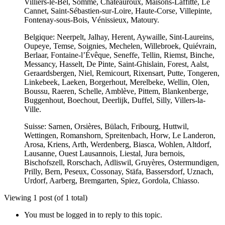
Villiers-le-Bel, Somme, Châteauroux, Maisons-Laffitte, Le
Cannet, Saint-Sébastien-sur-Loire, Haute-Corse, Villepinte,
Fontenay-sous-Bois, Vénissieux, Matoury.
Belgique: Neerpelt, Jalhay, Herent, Aywaille, Sint-Laureins,
Oupeye, Temse, Soignies, Mechelen, Willebroek, Quiévrain,
Berlaar, Fontaine-l’Évêque, Seneffe, Tellin, Riemst, Binche,
Messancy, Hasselt, De Pinte, Saint-Ghislain, Forest, Aalst,
Geraardsbergen, Niel, Remicourt, Rixensart, Putte, Tongeren,
Linkebeek, Laeken, Borgerhout, Merelbeke, Wellin, Olen,
Boussu, Raeren, Schelle, Amblève, Pittem, Blankenberge,
Buggenhout, Boechout, Deerlijk, Duffel, Silly, Villers-la-
Ville.
Suisse: Sarnen, Orsières, Bülach, Fribourg, Huttwil,
Wettingen, Romanshorn, Spreitenbach, Horw, Le Landeron,
Arosa, Kriens, Arth, Werdenberg, Biasca, Wohlen, Altdorf,
Lausanne, Ouest Lausannois, Liestal, Jura bernois,
Bischofszell, Rorschach, Adliswil, Gruyères, Ostermundigen,
Prilly, Bern, Peseux, Cossonay, Stäfa, Bassersdorf, Uznach,
Urdorf, Aarberg, Bremgarten, Spiez, Gordola, Chiasso.
Viewing 1 post (of 1 total)
You must be logged in to reply to this topic.