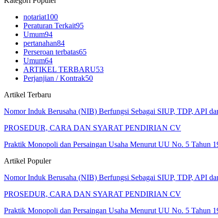
Kategori Populer
notariat
100
Peraturan Terkait
95
Umum
94
pertanahan
84
Perseroan terbatas
65
Umum
64
ARTIKEL TERBARU
53
Perjanjian / Kontrak
50
Artikel Terbaru
Nomor Induk Berusaha (NIB) Berfungsi Sebagai SIUP, TDP, API d
PROSEDUR, CARA DAN SYARAT PENDIRIAN CV
Praktik Monopoli dan Persaingan Usaha Menurut UU No. 5 Tahun 1
Artikel Populer
Nomor Induk Berusaha (NIB) Berfungsi Sebagai SIUP, TDP, API d
PROSEDUR, CARA DAN SYARAT PENDIRIAN CV
Praktik Monopoli dan Persaingan Usaha Menurut UU No. 5 Tahun 1