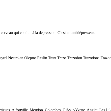
 cerveau qui conduit à la dépression. C’est un antidépresseur.
rel Nestrolan Oleptro Reslin Trant Trazo Trazodon Trazodona Trazon
rtigues, Alfortville, Meudon, Colombes, Gif-sur-Yvette, Anglet, Les Lil