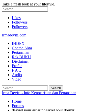
Take a fresh look at your lifestyle.
Likes
Followers
Followers
Irmadevita.com
INDEX
Contoh Akta
Pertanahan
Rak BUKU
Disclaimer
Profile
F A Q
Audio
Video
Irma Devita - Info Kenotariatan dan Pertanahan
Home
Forums
desyrel pour grossir desyrel pour dormir