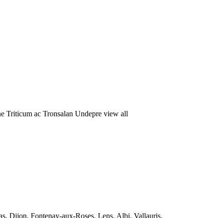
e Triticum ac Tronsalan Undepre view all
as, Dijon, Fontenay-aux-Roses, Lens, Albi, Vallauris.