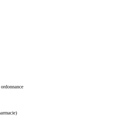
ns ordonnance
harmacie)