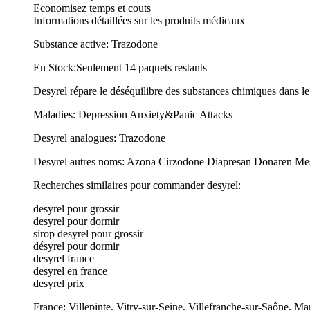
Economisez temps et couts
Informations détaillées sur les produits médicaux
Substance active: Trazodone
En Stock:Seulement 14 paquets restants
Desyrel répare le déséquilibre des substances chimiques dans le
Maladies: Depression Anxiety&Panic Attacks
Desyrel analogues: Trazodone
Desyrel autres noms: Azona Cirzodone Diapresan Donaren Mesy
Recherches similaires pour commander desyrel:
desyrel pour grossir
desyrel pour dormir
sirop desyrel pour grossir
désyrel pour dormir
desyrel france
desyrel en france
desyrel prix
France: Villepinte, Vitry-sur-Seine, Villefranche-sur-Saône, Ma