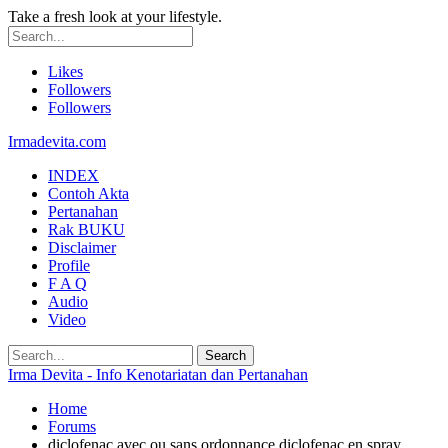
Take a fresh look at your lifestyle.
Likes
Followers
Followers
Irmadevita.com
INDEX
Contoh Akta
Pertanahan
Rak BUKU
Disclaimer
Profile
F A Q
Audio
Video
Irma Devita - Info Kenotariatan dan Pertanahan
Home
Forums
diclofenac avec ou sans ordonnance diclofenac en spray