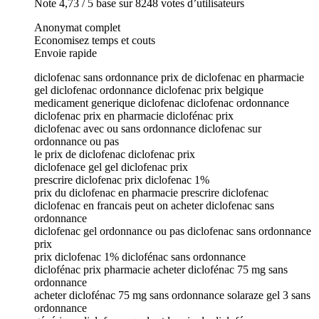
Note 4,73 / 5 base sur 8248 votes d’utilisateurs
Anonymat complet
Economisez temps et couts
Envoie rapide
diclofenac sans ordonnance prix de diclofenac en pharmacie
gel diclofenac ordonnance diclofenac prix belgique
medicament generique diclofenac diclofenac ordonnance
diclofenac prix en pharmacie diclofénac prix
diclofenac avec ou sans ordonnance diclofenac sur
ordonnance ou pas
le prix de diclofenac diclofenac prix
diclofenace gel gel diclofenac prix
prescrire diclofenac prix diclofenac 1%
prix du diclofenac en pharmacie prescrire diclofenac
diclofenac en francais peut on acheter diclofenac sans
ordonnance
diclofenac gel ordonnance ou pas diclofenac sans ordonnance
prix
prix diclofenac 1% diclofénac sans ordonnance
diclofénac prix pharmacie acheter diclofénac 75 mg sans
ordonnance
acheter diclofénac 75 mg sans ordonnance solaraze gel 3 sans
ordonnance