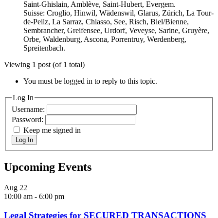
Saint-Ghislain, Amblève, Saint-Hubert, Evergem.
Suisse: Croglio, Hinwil, Wädenswil, Glarus, Zürich, La Tour-
de-Peilz, La Sarraz, Chiasso, See, Risch, Biel/Bienne,
Sembrancher, Greifensee, Urdorf, Veveyse, Sarine, Gruyère,
Orbe, Waldenburg, Ascona, Porrentruy, Werdenberg,
Spreitenbach.
Viewing 1 post (of 1 total)
You must be logged in to reply to this topic.
Log In
Username:
Password:
Keep me signed in
Log In
Upcoming Events
Aug
22
10:00 am
-
6:00 pm
Legal Strategies for SECURED TRANSACTIONS