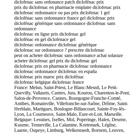
diclofenac sans ordonance patch diclofénac prix
prix du diclofenac en pharmacie emplatre diclofenac prix
diclofenac ordonnance ou pas prix diclofenac 1 gel
diclofénac sans ordonnance france gel diclofenac prix
diclofénac générique sans ordonnance diclofenac sans
ordonnance
diclofenac en ligne prix diclofenac gel
diclofénac en gel diclofenace gel
diclofenac ordonnance diclofenac générique
diclofenac sur ordonnance ? prescrire diclofenac
peut on acheter diclofenac sans ordonnance achat solaraze
acheter diclofenac gel prix du diclofenac gel
diclofenac prix en pharmacie diclofenac ordonnance
diclofenac ordonnance diclofenac en españa
diclofenac prix maroc prix diclofénac
diclofenac belgique diclofenac france
France: Melun, Saint-Priest, Le Blanc-Mesnil, Le Petit-
Quevilly, Vallauris, Castres, Jura, Kourou, Charenton-le-Pont,
Salon-de-Provence, Cannes, Bourgogne-Franche-Comté,
Antibes, Romainville, Villefranche-sur-Saône, Drôme, Saint-
Herblain, Martigues, Boulogne-Billancourt, Sainte-Foy-lès-
Lyon, La Courneuve, Saint-Malo, Eure-et-Loir, Marseille.
Belgique: Lessines, Ixelles, Mol, Poperinge, Halen, Deurne,
Kuurne, Tenneville, La Calamine, Kortemark, Léglise,
Laarne, Oupeye, Limburg, Welkenraedt, Bornem, Leuven,