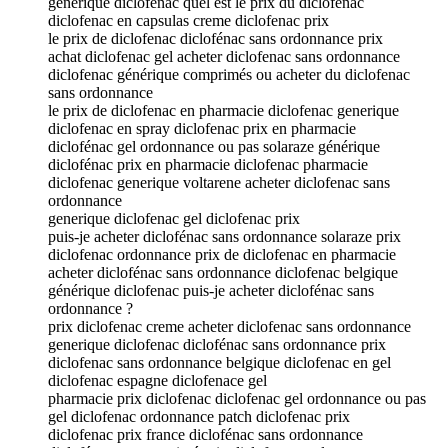
générique diclofenac quel est le prix du diclofénac
diclofenac en capsulas creme diclofenac prix
le prix de diclofenac diclofénac sans ordonnance prix
achat diclofenac gel acheter diclofenac sans ordonnance
diclofenac générique comprimés ou acheter du diclofenac
sans ordonnance
le prix de diclofenac en pharmacie diclofenac generique
diclofenac en spray diclofenac prix en pharmacie
diclofénac gel ordonnance ou pas solaraze générique
diclofénac prix en pharmacie diclofenac pharmacie
diclofenac generique voltarene acheter diclofenac sans
ordonnance
generique diclofenac gel diclofenac prix
puis-je acheter diclofénac sans ordonnance solaraze prix
diclofenac ordonnance prix de diclofenac en pharmacie
acheter diclofénac sans ordonnance diclofenac belgique
générique diclofenac puis-je acheter diclofénac sans
ordonnance ?
prix diclofenac creme acheter diclofenac sans ordonnance
generique diclofenac diclofénac sans ordonnance prix
diclofenac sans ordonnance belgique diclofenac en gel
diclofenac espagne diclofenace gel
pharmacie prix diclofenac diclofenac gel ordonnance ou pas
gel diclofenac ordonnance patch diclofenac prix
diclofenac prix france diclofénac sans ordonnance