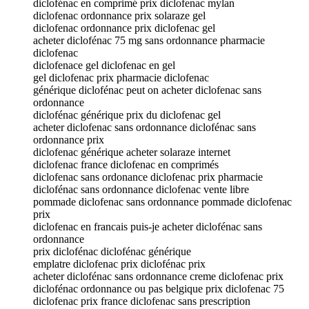
diclofénac en comprimé prix diclofenac mylan
diclofenac ordonnance prix solaraze gel
diclofenac ordonnance prix diclofenac gel
acheter diclofénac 75 mg sans ordonnance pharmacie
diclofenac
diclofenace gel diclofenac en gel
gel diclofenac prix pharmacie diclofenac
générique diclofénac peut on acheter diclofenac sans
ordonnance
diclofénac générique prix du diclofenac gel
acheter diclofenac sans ordonnance diclofénac sans
ordonnance prix
diclofenac générique acheter solaraze internet
diclofenac france diclofenac en comprimés
diclofenac sans ordonance diclofenac prix pharmacie
diclofénac sans ordonnance diclofenac vente libre
pommade diclofenac sans ordonnance pommade diclofenac
prix
diclofenac en francais puis-je acheter diclofénac sans
ordonnance
prix diclofénac diclofénac générique
emplatre diclofenac prix diclofénac prix
acheter diclofénac sans ordonnance creme diclofenac prix
diclofénac ordonnance ou pas belgique prix diclofenac 75
diclofenac prix france diclofenac sans prescription