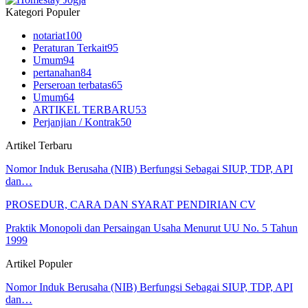
Kategori Populer
notariat
100
Peraturan Terkait
95
Umum
94
pertanahan
84
Perseroan terbatas
65
Umum
64
ARTIKEL TERBARU
53
Perjanjian / Kontrak
50
Artikel Terbaru
Nomor Induk Berusaha (NIB) Berfungsi Sebagai SIUP, TDP, API
dan…
PROSEDUR, CARA DAN SYARAT PENDIRIAN CV
Praktik Monopoli dan Persaingan Usaha Menurut UU No. 5 Tahun
1999
Artikel Populer
Nomor Induk Berusaha (NIB) Berfungsi Sebagai SIUP, TDP, API
dan…