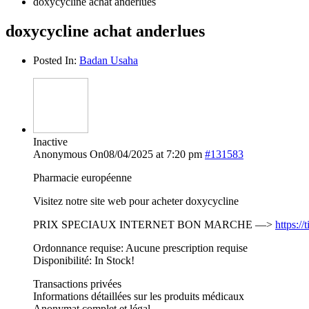
doxycycline achat anderlues
doxycycline achat anderlues
Posted In:
Badan Usaha
Inactive
Anonymous
On08/04/2025 at 7:20 pm
#131583
Pharmacie européenne
Visitez notre site web pour acheter doxycycline
PRIX SPECIAUX INTERNET BON MARCHE —>
https:/
Ordonnance requise: Aucune prescription requise
Disponibilité: In Stock!
Transactions privées
Informations détaillées sur les produits médicaux
Anonymat complet et légal