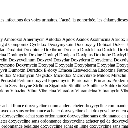
des infections des voies urinaires, l’acné, la gonorrhée, les chlamydioses,
xy Ambroxol Amermycin Antodox Apdox Asidox Asolmicina Atridox B
ofug d Compomix Cyclidox Deoxymykoin Docdoxycy Dohixat Doksicik
 Doxibiot Doxibiotic Doxibrom Doxicap Doxiciclina Doxicin Doxicla
ina Doximycin Doxine Doxinyl Doxipan Doxiplus Doxirobe Doxiryl D
clin Doxycyclinum Doxycyl Doxydar Doxyderm Doxyderma Doxydyn
ymono Doxymycin Doxypal Doxypalu Doxypharm Doxyphat Doxyprex
it Dumoxin Duradox E-doxy Efracea Esteveciclina Etidoxina Fatroc
 Medidox Medomycin Megadox Microdox Microvibrate Mildox Mirac
Periostat Perlium doxyval Piperamycin Pluridoxina Primadox Proder
n Servidoxyne Siclidon Sigadoxin Similitine Smilitene Soldoxin So
tridox Vibazine Vibra Vibracina Vibradox Vibramicina Vibramycin Vib
ne achat france doxycycline commander acheter doxycycline commander
 avec ou sans ordonnance acheter doxycycline chat doxycycline ou en 
ne doxycycline achat sans ordonnance doxycycline sans ordonnance en 
heter doxycycline sans ordonnance doxycycline acheter gel de doxycyc
s ordonnance belgique doxycycline achat en ligne doxycycline sans ma