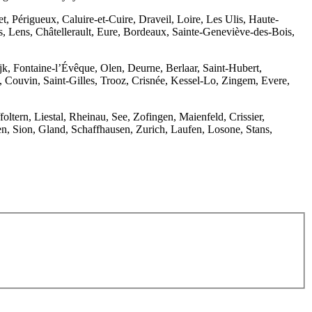
, Périgueux, Caluire-et-Cuire, Draveil, Loire, Les Ulis, Haute-
, Lens, Châtellerault, Eure, Bordeaux, Sainte-Geneviève-des-Bois,
jk, Fontaine-l’Évêque, Olen, Deurne, Berlaar, Saint-Hubert,
ouvin, Saint-Gilles, Trooz, Crisnée, Kessel-Lo, Zingem, Evere,
ltern, Liestal, Rheinau, See, Zofingen, Maienfeld, Crissier,
, Sion, Gland, Schaffhausen, Zurich, Laufen, Losone, Stans,