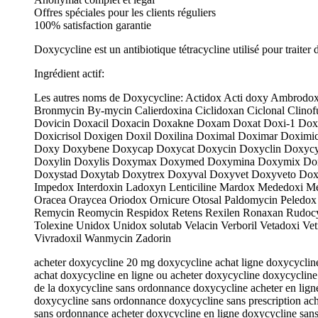
Offres spéciales pour les clients réguliers
100% satisfaction garantie
Doxycycline est un antibiotique tétracycline utilisé pour traiter 
Ingrédient actif:
Les autres noms de Doxycycline: Actidox Acti doxy Ambrodo
Bronmycin By-mycin Calierdoxina Ciclidoxan Ciclonal Clin
Dovicin Doxacil Doxacin Doxakne Doxam Doxat Doxi-1 Doxiac
Doxicrisol Doxigen Doxil Doxilina Doximal Doximar Doximic
Doxy Doxybene Doxycap Doxycat Doxycin Doxyclin Doxycy
Doxylin Doxylis Doxymax Doxymed Doxymina Doxymix Dox
Doxystad Doxytab Doxytrex Doxyval Doxyvet Doxyveto Doxyv
Impedox Interdoxin Ladoxyn Lenticiline Mardox Mededoxi
Oracea Oraycea Oriodox Ornicure Otosal Paldomycin Peledox 
Remycin Reomycin Respidox Retens Rexilen Ronaxan Rudocycli
Tolexine Unidox Unidox solutab Velacin Verboril Vetadoxi Ve
Vivradoxil Wanmycin Zadorin
acheter doxycycline 20 mg doxycycline achat ligne doxycycli
achat doxycycline en ligne ou acheter doxycycline doxycycline
de la doxycycline sans ordonnance doxycycline acheter en lig
doxycycline sans ordonnance doxycycline sans prescription ac
sans ordonnance acheter doxycycline en ligne doxycycline san