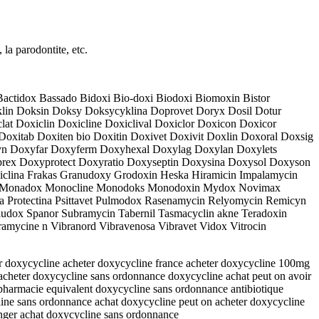
 la parodontite, etc.
actidox Bassado Bidoxi Bio-doxi Biodoxi Biomoxin Bistor
lin Doksin Doksy Doksycyklina Doprovet Doryx Dosil Dotur
t Doxiclin Doxicline Doxiclival Doxiclor Doxicon Doxicor
oxitab Doxiten bio Doxitin Doxivet Doxivit Doxlin Doxoral Doxsig
 Doxyfar Doxyferm Doxyhexal Doxylag Doxylan Doxylets
 Doxyprotect Doxyratio Doxyseptin Doxysina Doxysol Doxyson
iclina Frakas Granudoxy Grodoxin Heska Hiramicin Impalamycin
lin Monadox Monocline Monodoks Monodoxin Mydox Novimax
ma Protectina Psittavet Pulmodox Rasenamycin Relyomycin Remicyn
ludox Spanor Subramycin Tabernil Tasmacyclin akne Teradoxin
ramycine n Vibranord Vibravenosa Vibravet Vidox Vitrocin
 doxycycline acheter doxycycline france acheter doxycycline 100mg
acheter doxycycline sans ordonnance doxycycline achat peut on avoir
pharmacie equivalent doxycycline sans ordonnance antibiotique
line sans ordonnance achat doxycycline peut on acheter doxycycline
nger achat doxycycline sans ordonnance