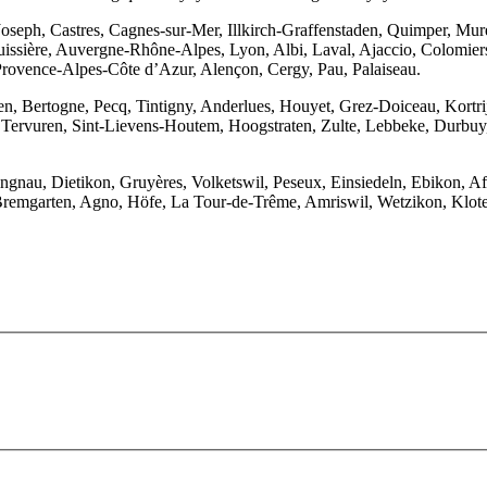
seph, Castres, Cagnes-sur-Mer, Illkirch-Graffenstaden, Quimper, Muret
issière, Auvergne-Rhône-Alpes, Lyon, Albi, Laval, Ajaccio, Colomiers
 Provence-Alpes-Côte d’Azur, Alençon, Cergy, Pau, Palaiseau.
en, Bertogne, Pecq, Tintigny, Anderlues, Houyet, Grez-Doiceau, Kortri
rvuren, Sint-Lievens-Houtem, Hoogstraten, Zulte, Lebbeke, Durbuy, C
ngnau, Dietikon, Gruyères, Volketswil, Peseux, Einsiedeln, Ebikon, Affo
remgarten, Agno, Höfe, La Tour-de-Trême, Amriswil, Wetzikon, Kloten