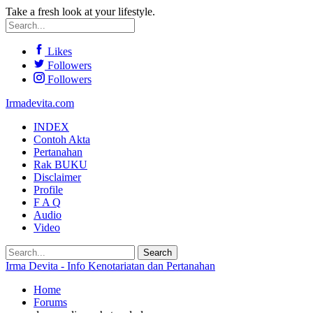
Take a fresh look at your lifestyle.
Likes
Followers
Followers
Irmadevita.com
INDEX
Contoh Akta
Pertanahan
Rak BUKU
Disclaimer
Profile
F A Q
Audio
Video
Irma Devita - Info Kenotariatan dan Pertanahan
Home
Forums