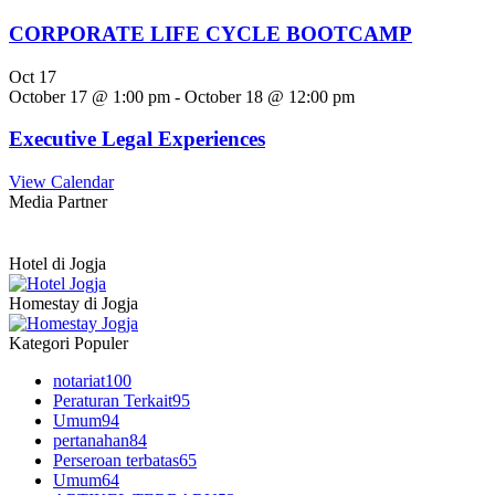
CORPORATE LIFE CYCLE BOOTCAMP
Oct
17
October 17 @ 1:00 pm
-
October 18 @ 12:00 pm
Executive Legal Experiences
View Calendar
Media Partner
Hotel di Jogja
Homestay di Jogja
Kategori Populer
notariat
100
Peraturan Terkait
95
Umum
94
pertanahan
84
Perseroan terbatas
65
Umum
64