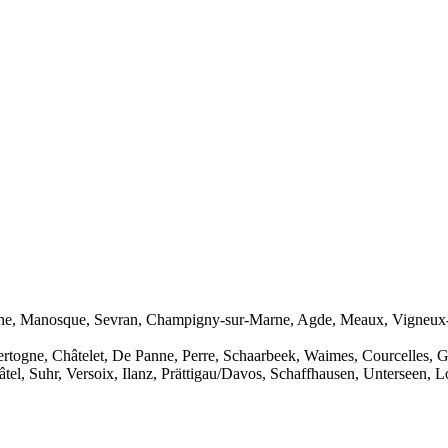
e, Manosque, Sevran, Champigny-sur-Marne, Agde, Meaux, Vigneux-sur-S
ertogne, Châtelet, De Panne, Perre, Schaarbeek, Waimes, Courcelles, 
âtel, Suhr, Versoix, Ilanz, Prättigau/Davos, Schaffhausen, Unterseen, 