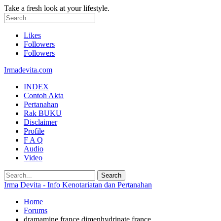
Take a fresh look at your lifestyle.
Likes
Followers
Followers
Irmadevita.com
INDEX
Contoh Akta
Pertanahan
Rak BUKU
Disclaimer
Profile
F A Q
Audio
Video
Irma Devita - Info Kenotariatan dan Pertanahan
Home
Forums
dramamine france dimenhydrinate france