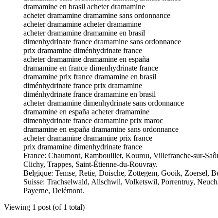
dramamine en brasil acheter dramamine
acheter dramamine dramamine sans ordonnance
acheter dramamine acheter dramamine
acheter dramamine dramamine en brasil
dimenhydrinate france dramamine sans ordonnance
prix dramamine diménhydrinate france
acheter dramamine dramamine en españa
dramamine en france dimenhydrinate france
dramamine prix france dramamine en brasil
diménhydrinate france prix dramamine
diménhydrinate france dramamine en brasil
acheter dramamine dimenhydrinate sans ordonnance
dramamine en españa acheter dramamine
dimenhydrinate france dramamine prix maroc
dramamine en españa dramamine sans ordonnance
acheter dramamine dramamine prix france
prix dramamine dimenhydrinate france
France: Chaumont, Rambouillet, Kourou, Villefranche-sur-Saôn
Clichy, Trappes, Saint-Étienne-du-Rouvray.
Belgique: Temse, Retie, Doische, Zottegem, Gooik, Zoersel, B
Suisse: Trachselwald, Allschwil, Volketswil, Porrentruy, Neuch
Payerne, Delémont.
Viewing 1 post (of 1 total)