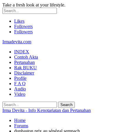
Take a fresh look at your lifestyle.
Likes
Followers
Followers
Irmadevita.com
INDEX
Contoh Akta
Pertanahan
Rak BUKU
Disclaimer
Profile
F A Q
Audio
Video
Irma Devita - Info Kenotariatan dan Pertanahan
Home
Forums
duphaston prix au sénégal sempach