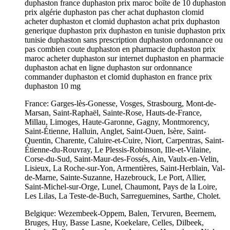
duphaston france duphaston prix maroc boîte de 10 duphaston
prix algérie duphaston pas cher achat duphaston clomid
acheter duphaston et clomid duphaston achat prix duphaston
generique duphaston prix duphaston en tunisie duphaston prix
tunisie duphaston sans prescription duphaston ordonnance ou
pas combien coute duphaston en pharmacie duphaston prix
maroc acheter duphaston sur internet duphaston en pharmacie
duphaston achat en ligne duphaston sur ordonnance
commander duphaston et clomid duphaston en france prix
duphaston 10 mg
France: Garges-lès-Gonesse, Vosges, Strasbourg, Mont-de-
Marsan, Saint-Raphaël, Sainte-Rose, Hauts-de-France,
Millau, Limoges, Haute-Garonne, Gagny, Montmorency,
Saint-Étienne, Halluin, Anglet, Saint-Ouen, Isère, Saint-
Quentin, Charente, Caluire-et-Cuire, Niort, Carpentras, Saint-
Étienne-du-Rouvray, Le Plessis-Robinson, Ille-et-Vilaine,
Corse-du-Sud, Saint-Maur-des-Fossés, Ain, Vaulx-en-Velin,
Lisieux, La Roche-sur-Yon, Armentières, Saint-Herblain, Val-
de-Marne, Sainte-Suzanne, Hazebrouck, Le Port, Allier,
Saint-Michel-sur-Orge, Lunel, Chaumont, Pays de la Loire,
Les Lilas, La Teste-de-Buch, Sarreguemines, Sarthe, Cholet.
Belgique: Wezembeek-Oppem, Balen, Tervuren, Beernem,
Bruges, Huy, Basse Lasne, Koekelare, Celles, Dilbeek,