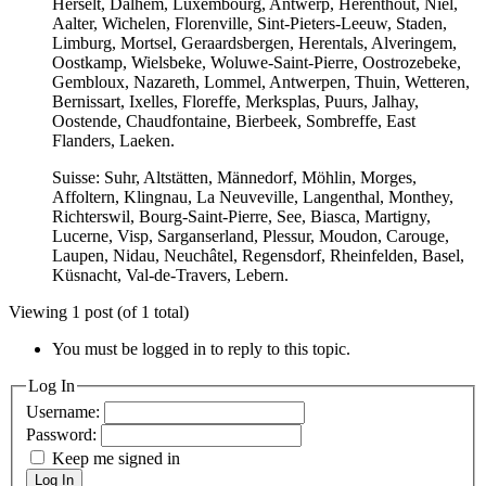
Herselt, Dalhem, Luxembourg, Antwerp, Herenthout, Niel,
Aalter, Wichelen, Florenville, Sint-Pieters-Leeuw, Staden,
Limburg, Mortsel, Geraardsbergen, Herentals, Alveringem,
Oostkamp, Wielsbeke, Woluwe-Saint-Pierre, Oostrozebeke,
Gembloux, Nazareth, Lommel, Antwerpen, Thuin, Wetteren,
Bernissart, Ixelles, Floreffe, Merksplas, Puurs, Jalhay,
Oostende, Chaudfontaine, Bierbeek, Sombreffe, East
Flanders, Laeken.
Suisse: Suhr, Altstätten, Männedorf, Möhlin, Morges,
Affoltern, Klingnau, La Neuveville, Langenthal, Monthey,
Richterswil, Bourg-Saint-Pierre, See, Biasca, Martigny,
Lucerne, Visp, Sarganserland, Plessur, Moudon, Carouge,
Laupen, Nidau, Neuchâtel, Regensdorf, Rheinfelden, Basel,
Küsnacht, Val-de-Travers, Lebern.
Viewing 1 post (of 1 total)
You must be logged in to reply to this topic.
Log In
Username:
Password:
Keep me signed in
Log In