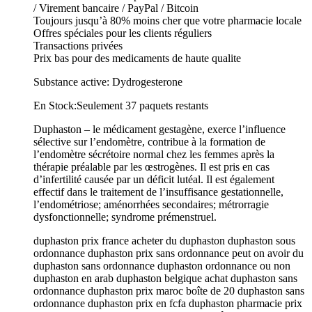
/ Virement bancaire / PayPal / Bitcoin
Toujours jusqu’à 80% moins cher que votre pharmacie locale
Offres spéciales pour les clients réguliers
Transactions privées
Prix bas pour des medicaments de haute qualite
Substance active: Dydrogesterone
En Stock:Seulement 37 paquets restants
Duphaston – le médicament gestagène, exerce l’influence
sélective sur l’endomètre, contribue à la formation de
l’endomètre sécrétoire normal chez les femmes après la
thérapie préalable par les œstrogènes. Il est pris en cas
d’infertilité causée par un déficit lutéal. Il est également
effectif dans le traitement de l’insuffisance gestationnelle,
l’endométriose; aménorrhées secondaires; métrorragie
dysfonctionnelle; syndrome prémenstruel.
duphaston prix france acheter du duphaston duphaston sous
ordonnance duphaston prix sans ordonnance peut on avoir du
duphaston sans ordonnance duphaston ordonnance ou non
duphaston en arab duphaston belgique achat duphaston sans
ordonnance duphaston prix maroc boîte de 20 duphaston sans
ordonnance duphaston prix en fcfa duphaston pharmacie prix