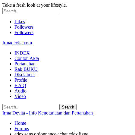
Take a fresh look at your lifestyle.
Likes
Followers
Followers
Irmadevita.com
INDEX
Contoh Akta
Pertanahan
Rak BUKU
Disclaimer
Profile
F A Q
Audio
Video
Irma Devita - Info Kenotariatan dan Pertanahan
Home
Forums
edex sans ordonnance achat edex ligne