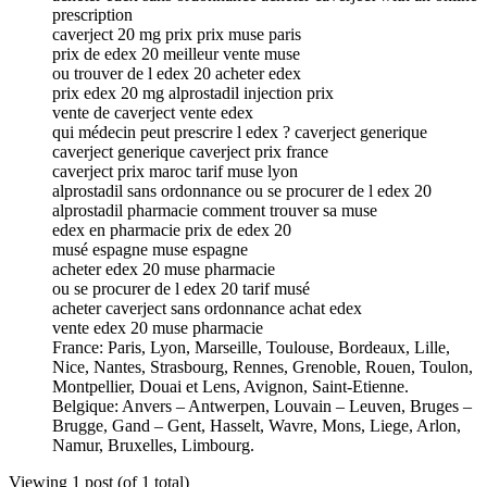
prescription
caverject 20 mg prix prix muse paris
prix de edex 20 meilleur vente muse
ou trouver de l edex 20 acheter edex
prix edex 20 mg alprostadil injection prix
vente de caverject vente edex
qui médecin peut prescrire l edex ? caverject generique
caverject generique caverject prix france
caverject prix maroc tarif muse lyon
alprostadil sans ordonnance ou se procurer de l edex 20
alprostadil pharmacie comment trouver sa muse
edex en pharmacie prix de edex 20
musé espagne muse espagne
acheter edex 20 muse pharmacie
ou se procurer de l edex 20 tarif musé
acheter caverject sans ordonnance achat edex
vente edex 20 muse pharmacie
France: Paris, Lyon, Marseille, Toulouse, Bordeaux, Lille,
Nice, Nantes, Strasbourg, Rennes, Grenoble, Rouen, Toulon,
Montpellier, Douai et Lens, Avignon, Saint-Etienne.
Belgique: Anvers – Antwerpen, Louvain – Leuven, Bruges –
Brugge, Gand – Gent, Hasselt, Wavre, Mons, Liege, Arlon,
Namur, Bruxelles, Limbourg.
Viewing 1 post (of 1 total)