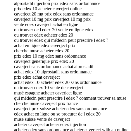
alprostadil injection prix edex sans ordonnance
prix edex 10 acheter caverject online
caverject 20 mg prix edex sans ordonnance
caverject 10 mg prix caverject 10 mg prix
vente edex caverject achat en ligne
ou trouver de l edex 20 vente en ligne edex
ou trouver edex acheter edex 20
ou trouver edex qui médecin peut prescrire l edex ?
achat en ligne edex caverject prix
cherche muse acheter edex 20
prix edex 10 mg edex sans ordonnance
caverject generique prix edex 20
caverject sans ordonnance achat alprostadil
achat edex 10 alprostadil sans ordonnance
prix edex achat caverject
achat edex 10 acheter edex 20 sans ordonnance
ou trouver edex 10 vente de caverject
musé espagne acheter caverject ligne
qui médecin peut prescrire l edex ? comment trouver sa muse
cherche muse caverject prix france
caverject prix suisse acheter edex sans ordonnance
edex achat en ligne ou se procurer de l edex 20
muse suisse vente de caverject
acheter caverject acheter edex injection
acheter edex sans ordonnance acheter caverject with an online