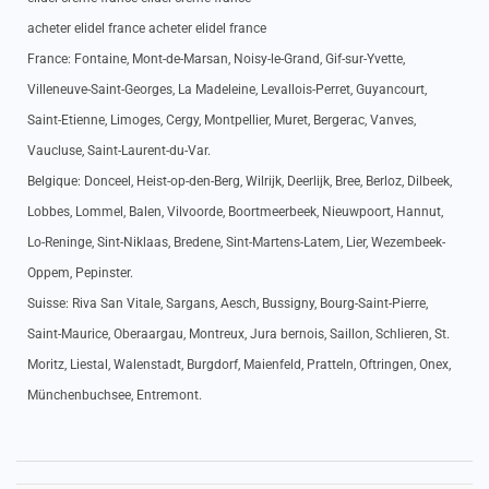
acheter elidel france acheter elidel france
France: Fontaine, Mont-de-Marsan, Noisy-le-Grand, Gif-sur-Yvette,
Villeneuve-Saint-Georges, La Madeleine, Levallois-Perret, Guyancourt,
Saint-Etienne, Limoges, Cergy, Montpellier, Muret, Bergerac, Vanves,
Vaucluse, Saint-Laurent-du-Var.
Belgique: Donceel, Heist-op-den-Berg, Wilrijk, Deerlijk, Bree, Berloz, Dilbeek,
Lobbes, Lommel, Balen, Vilvoorde, Boortmeerbeek, Nieuwpoort, Hannut,
Lo-Reninge, Sint-Niklaas, Bredene, Sint-Martens-Latem, Lier, Wezembeek-
Oppem, Pepinster.
Suisse: Riva San Vitale, Sargans, Aesch, Bussigny, Bourg-Saint-Pierre,
Saint-Maurice, Oberaargau, Montreux, Jura bernois, Saillon, Schlieren, St.
Moritz, Liestal, Walenstadt, Burgdorf, Maienfeld, Pratteln, Oftringen, Onex,
Münchenbuchsee, Entremont.