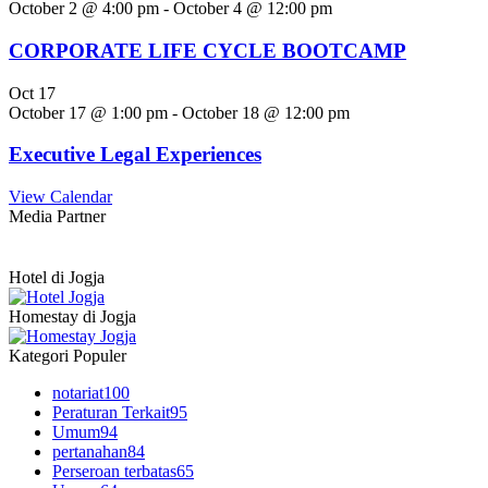
October 2 @ 4:00 pm
-
October 4 @ 12:00 pm
CORPORATE LIFE CYCLE BOOTCAMP
Oct
17
October 17 @ 1:00 pm
-
October 18 @ 12:00 pm
Executive Legal Experiences
View Calendar
Media Partner
Hotel di Jogja
Homestay di Jogja
Kategori Populer
notariat
100
Peraturan Terkait
95
Umum
94
pertanahan
84
Perseroan terbatas
65