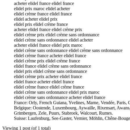
acheter elidel france elidel france
elidel prix maroc elidel acheter
elidel crème france elidel france
elidel acheter elidel prix
elidel prix elidel crème france
acheter elidel france elidel crème prix
elidel crème prix elidel crème sans ordonnance
elidel crème sans ordonnance elidel acheter
acheter elidel france elidel prix maroc
elidel crème sans ordonnance elidel crème sans ordonnance
elidel crème france acheter elidel france
elidel crème prix elidel crème france
elidel france elidel crème sans ordonnance
elidel prix elidel crème sans ordonnance
elidel crème prix acheter elidel france
elidel france acheter elidel france
elidel crème france elidel crème france
elidel crème sans ordonnance elidel prix maroc
elidel crème sans ordonnance acheter elidel france
France: Orly, French Guiana, Yvelines, Marne, Vendée, Paris,
Belgique: Oostende, Luxembourg, Aywaille, Rixensart, Awans, 
Grimbergen, Zele, Puurs, Stabroek, Walcourt, Rumes.
Suisse: Laufenburg, See-Gaster, Vernier, Möhlin, Chêne-Bouger
Viewing 1 post (of 1 total)