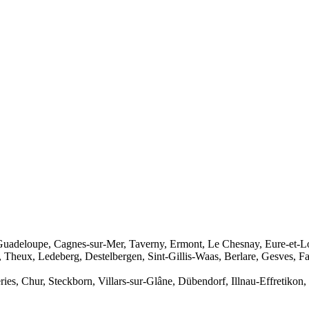
 Guadeloupe, Cagnes-sur-Mer, Taverny, Ermont, Le Chesnay, Eure-et-Loi
Theux, Ledeberg, Destelbergen, Sint-Gillis-Waas, Berlare, Gesves, Fa
ies, Chur, Steckborn, Villars-sur-Glâne, Dübendorf, Illnau-Effretikon