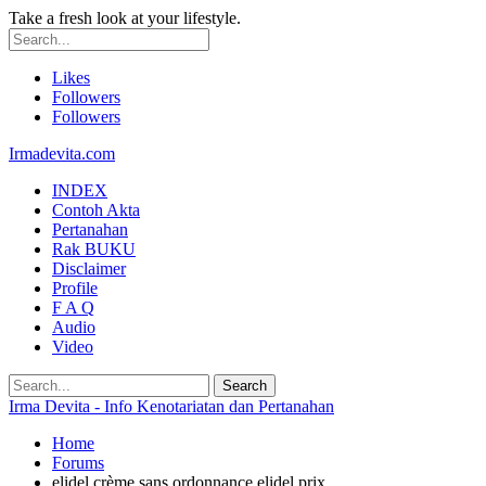
Take a fresh look at your lifestyle.
Likes
Followers
Followers
Irmadevita.com
INDEX
Contoh Akta
Pertanahan
Rak BUKU
Disclaimer
Profile
F A Q
Audio
Video
Irma Devita - Info Kenotariatan dan Pertanahan
Home
Forums
elidel crème sans ordonnance elidel prix