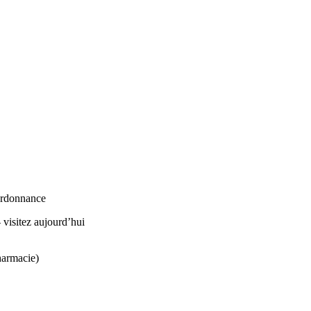
 ordonnance
isitez aujourd’hui
harmacie)