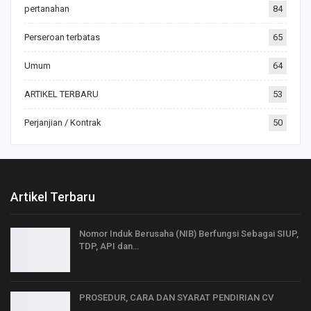
pertanahan
84
Perseroan terbatas
65
Umum
64
ARTIKEL TERBARU
53
Perjanjian / Kontrak
50
Artikel Terbaru
Nomor Induk Berusaha (NIB) Berfungsi Sebagai SIUP,
TDP, API dan…
PROSEDUR, CARA DAN SYARAT PENDIRIAN CV