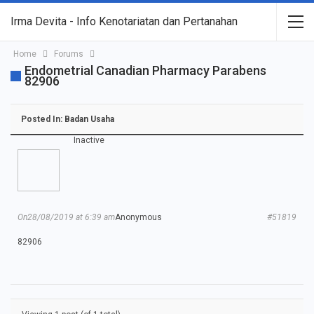
Irma Devita - Info Kenotariatan dan Pertanahan
Home
Forums
Endometrial Canadian Pharmacy Parabens
82906
Posted In:
Badan Usaha
Inactive
On28/08/2019 at 6:39 am
Anonymous
#51819
82906