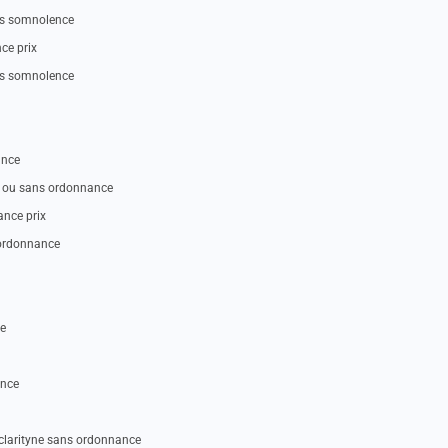
ans somnolence
ce prix
ans somnolence
ance
c ou sans ordonnance
ance prix
 ordonnance
ce
ance
 clarityne sans ordonnance