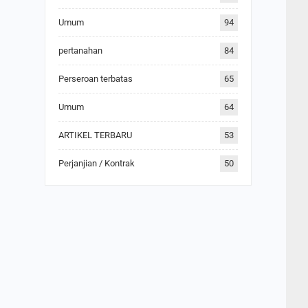
Umum
94
pertanahan
84
Perseroan terbatas
65
Umum
64
ARTIKEL TERBARU
53
Perjanjian / Kontrak
50