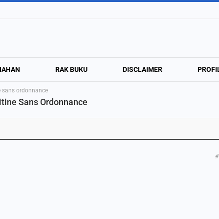
NAHAN
RAK BUKU
DISCLAIMER
PROFI
ne sans ordonnance
ritine Sans Ordonnance
#