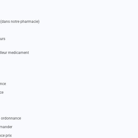
 (dans notre pharmacie)
eurs
illeur medicament
ance
ce
ns ordonnance
mmander
ce prix