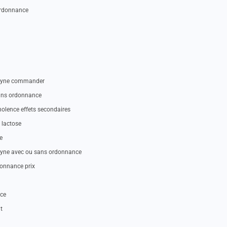
 ordonnance
rityne commander
sans ordonnance
nolence effets secondaires
 lactose
e
rityne avec ou sans ordonnance
donnance prix
nce
t