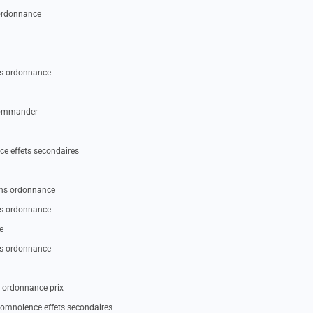
 ordonnance
ans ordonnance
 commander
ce effets secondaires
sans ordonnance
ans ordonnance
e
ans ordonnance
s ordonnance prix
 somnolence effets secondaires