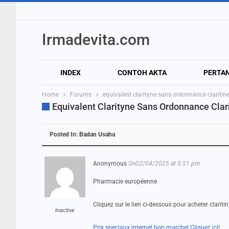
Irmadevita.com
INDEX
CONTOH AKTA
PERTA
Home
Forums
equivalent clarityne sans ordonnance clariti
Equivalent Clarityne Sans Ordonnance Cla
Posted In:
Badan Usaha
Anonymous
On02/04/2025 at 5:51 pm
Pharmacie européenne
Cliquez sur le lien ci-dessous pour acheter claritin
Inactive
Prix speciaux internet bon marche! Cliquez ici!