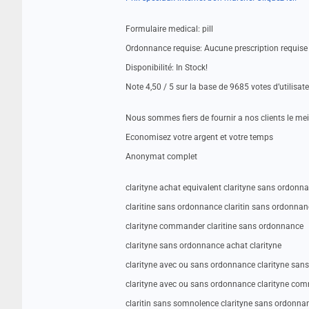
Formulaire medical: pill
Ordonnance requise: Aucune prescription requise
Disponibilité: In Stock!
Note 4,50 / 5 sur la base de 9685 votes d’utilisat
Nous sommes fiers de fournir a nos clients le me
Economisez votre argent et votre temps
Anonymat complet
clarityne achat equivalent clarityne sans ordonn
claritine sans ordonnance claritin sans ordonnan
clarityne commander claritine sans ordonnance
clarityne sans ordonnance achat clarityne
clarityne avec ou sans ordonnance clarityne sa
clarityne avec ou sans ordonnance clarityne co
claritin sans somnolence clarityne sans ordonnan