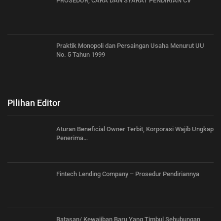
PROSEDUR, CARA DAN SYARAT PENDIRIAN CV
Praktik Monopoli dan Persaingan Usaha Menurut UU
No. 5 Tahun 1999
Pilihan Editor
Aturan Beneficial Owner Terbit, Korporasi Wajib Ungkap
Penerima…
Fintech Lending Company – Prosedur Pendiriannya
Batasan/ Kewajiban Baru Yang Timbul Sehubungan