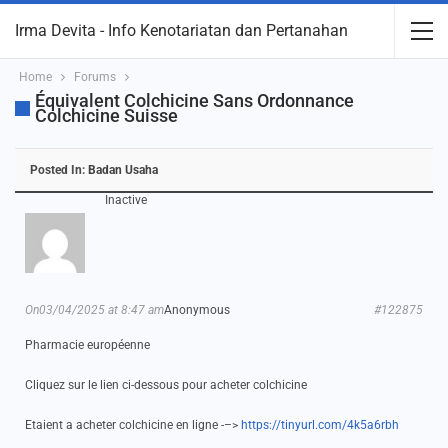
Irma Devita - Info Kenotariatan dan Pertanahan
Home
Forums
Équivalent Colchicine Sans Ordonnance
Colchicine Suisse
Posted In:
Badan Usaha
Inactive
On03/04/2025 at 8:47 am
Anonymous
#122875
Pharmacie européenne
Cliquez sur le lien ci-dessous pour acheter colchicine
Etaient a acheter colchicine en ligne -–>
https://tinyurl.com/4k5a6rbh