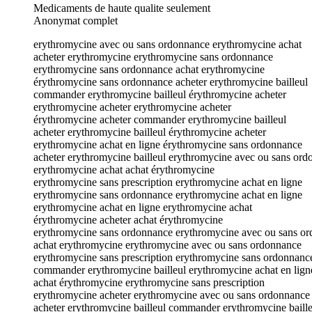
Medicaments de haute qualite seulement
Anonymat complet
erythromycine avec ou sans ordonnance erythromycine achat
acheter erythromycine erythromycine sans ordonnance
erythromycine sans ordonnance achat erythromycine
érythromycine sans ordonnance acheter erythromycine bailleul
commander erythromycine bailleul érythromycine acheter
erythromycine acheter erythromycine acheter
érythromycine acheter commander erythromycine bailleul
acheter erythromycine bailleul érythromycine acheter
erythromycine achat en ligne érythromycine sans ordonnance
acheter erythromycine bailleul erythromycine avec ou sans or
erythromycine achat achat érythromycine
erythromycine sans prescription erythromycine achat en ligne
erythromycine sans ordonnance erythromycine achat en ligne
erythromycine achat en ligne erythromycine achat
érythromycine acheter achat érythromycine
erythromycine sans ordonnance erythromycine avec ou sans o
achat erythromycine erythromycine avec ou sans ordonnance
erythromycine sans prescription erythromycine sans ordonnanc
commander erythromycine bailleul erythromycine achat en lign
achat érythromycine erythromycine sans prescription
erythromycine acheter erythromycine avec ou sans ordonnance
acheter erythromycine bailleul commander erythromycine baille