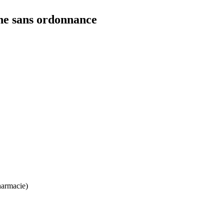
ne sans ordonnance
harmacie)