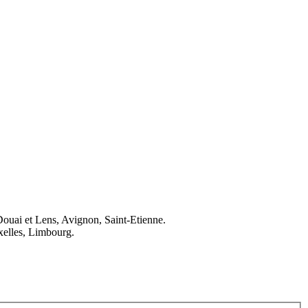
Douai et Lens, Avignon, Saint-Etienne.
elles, Limbourg.