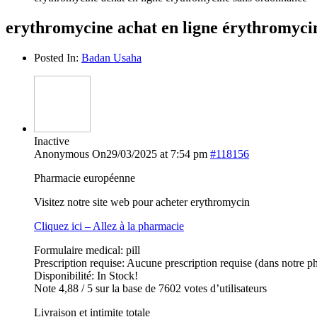
erythromycine achat en ligne érythromyci
Posted In:
Badan Usaha
Inactive
Anonymous
On29/03/2025 at 7:54 pm
#118156
Pharmacie européenne
Visitez notre site web pour acheter erythromycin
Cliquez ici – Allez à la pharmacie
Formulaire medical: pill
Prescription requise: Aucune prescription requise (dans notre p
Disponibilité: In Stock!
Note 4,88 / 5 sur la base de 7602 votes d’utilisateurs
Livraison et intimite totale