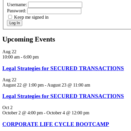
Username:
Password:
Keep me signed in
Log In
Upcoming Events
Aug
22
10:00 am
-
6:00 pm
Legal Strategies for SECURED TRANSACTIONS
Aug
22
August 22 @ 1:00 pm
-
August 23 @ 11:00 am
Legal Strategies for SECURED TRANSACTIONS
Oct
2
October 2 @ 4:00 pm
-
October 4 @ 12:00 pm
CORPORATE LIFE CYCLE BOOTCAMP