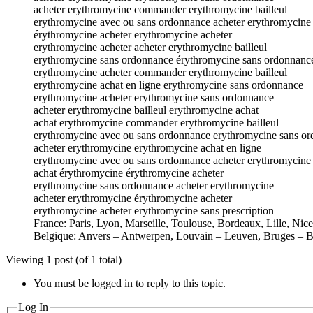
acheter erythromycine commander erythromycine bailleul
erythromycine avec ou sans ordonnance acheter erythromycine
érythromycine acheter erythromycine acheter
erythromycine acheter acheter erythromycine bailleul
erythromycine sans ordonnance érythromycine sans ordonnanc
erythromycine acheter commander erythromycine bailleul
erythromycine achat en ligne erythromycine sans ordonnance
erythromycine acheter erythromycine sans ordonnance
acheter erythromycine bailleul erythromycine achat
achat erythromycine commander erythromycine bailleul
erythromycine avec ou sans ordonnance erythromycine sans o
acheter erythromycine erythromycine achat en ligne
erythromycine avec ou sans ordonnance acheter erythromycine 
achat érythromycine érythromycine acheter
erythromycine sans ordonnance acheter erythromycine
acheter erythromycine érythromycine acheter
erythromycine acheter erythromycine sans prescription
France: Paris, Lyon, Marseille, Toulouse, Bordeaux, Lille, Nic
Belgique: Anvers – Antwerpen, Louvain – Leuven, Bruges – B
Viewing 1 post (of 1 total)
You must be logged in to reply to this topic.
Log In