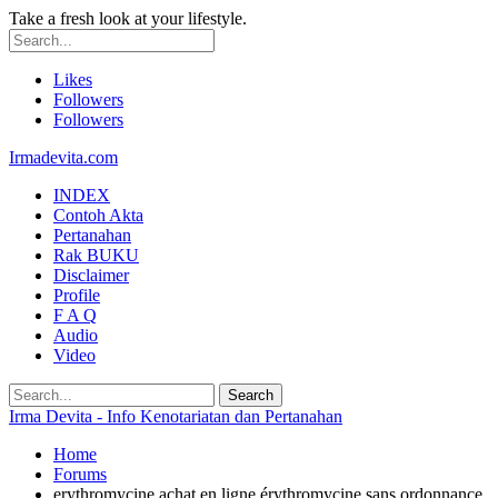
Take a fresh look at your lifestyle.
Likes
Followers
Followers
Irmadevita.com
INDEX
Contoh Akta
Pertanahan
Rak BUKU
Disclaimer
Profile
F A Q
Audio
Video
Irma Devita - Info Kenotariatan dan Pertanahan
Home
Forums
erythromycine achat en ligne érythromycine sans ordonnance