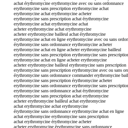
achat érythromycine erythromycine avec ou sans ordonnance
erythromycine sans prescription erythromycine achat
erythromycine achat erythromycine acheter
erythromycine sans prescription achat érythromycine
erythromycine achat erythromycine achat
acheter erythromycine achat erythromycine
acheter erythromycine bailleul achat érythromycine
erythromycine achat en ligne erythromycine avec ou sans ordo
érythromycine sans ordonnance erythromycine acheter
erythromycine achat en ligne acheter erythromycine bailleul
erythromycine sans prescription erythromycine sans prescriptio
erythromycine achat en ligne acheter erythromycine
acheter erythromycine bailleul erythromycine sans prescription
erythromycine sans prescription erythromycine avec ou sans o
érythromycine sans ordonnance commander erythromycine bail
erythromycine sans prescription érythromycine acheter
erythromycine sans ordonnance erythromycine sans prescriptio
erythromycine sans ordonnance achat érythromycine
erythromycine sans prescription achat erythromycine
acheter erythromycine bailleul achat erythromycine
achat erythromycine achat erythromycine
érythromycine sans ordonnance erythromycine achat en ligne
achat erythromycine erythromycine sans prescription
achat erythromycine érythromycine acheter
acheter erythromycine érythromycine sans ordonnance