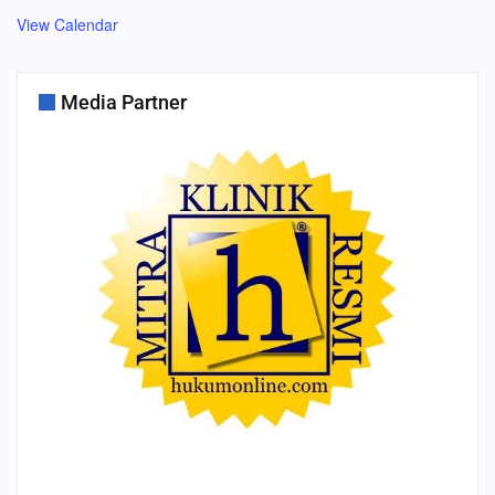
View Calendar
Media Partner