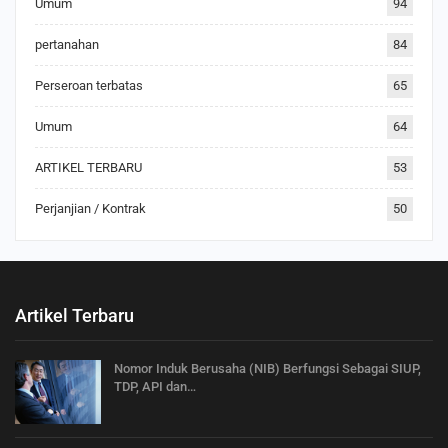
Umum
94
pertanahan
84
Perseroan terbatas
65
Umum
64
ARTIKEL TERBARU
53
Perjanjian / Kontrak
50
Artikel Terbaru
Nomor Induk Berusaha (NIB) Berfungsi Sebagai SIUP,
TDP, API dan…