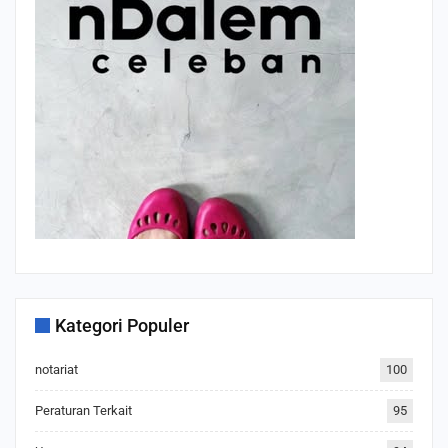
Kategori Populer
notariat
100
Peraturan Terkait
95