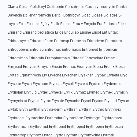
Clarex Clinac Colidiaryl Colitromin Corsatrocin Cusi erythromycin Dankit
Davercin Dbl erythromycin Deripil Dothrocyn E-bac E-base E-glades E-
mycin Ecin Ecolicin Egéry Elislit Eltocin Emu-v Emycin Era Eridosis Eriecu
Erigrand Erigrand pediatrica Erios Eriquilab Erisine Erisol Erit Eritax
Erithromycin Eritrears Eritro Eritrocap Eritrocina Eritroderm Eritrofarm
Eritrogobens Eritrolag Eritromac Eritromagis Eritromed Eritromicin
Eritromicina Eritromin Eritropharma-s Eritrosif Eritroveinte Ermac
Ermyced Ermycin Ermysin Erocin Eromac Eromycin Erona Eronix Erosa
Erotab Erphathrocin Ery Eryacne Eryacnen Eryaknen Erybac Erybeta Eryc
Erycette Erycin Erycinum Erycoat Erycoli Erycreat Eryderm Erydermec
Erydiolan Eryfluid Erygel Eryhexal Erylik Erymax Erymed Erymex Erymicin
Erymycin af Eryped Eryrox Erysafe Erysanbe Erysol Eryson Erystad Erysuc
Erytab Eryth Erythin Erythra-derm Erythran Erythrin Erythro Erythro-rx
Erythrocin Erythrocine Erythrodar Erythroforte Erythrogel Erythromast
Erythromicin Erythromid Erythromil Erythroped Erythropen Erythrosan
Erythrotrop Erythrox Erytop Erytro Erytrom Erytromycine Erytrotil