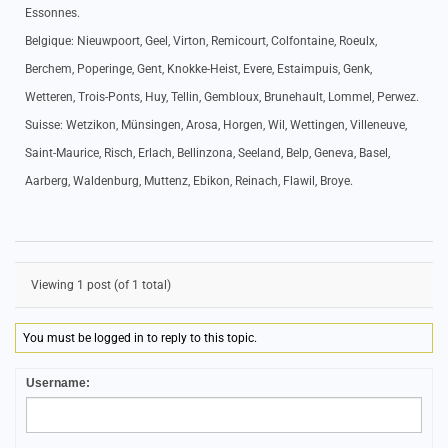
Essonnes.
Belgique: Nieuwpoort, Geel, Virton, Remicourt, Colfontaine, Roeulx,
Berchem, Poperinge, Gent, Knokke-Heist, Evere, Estaimpuis, Genk,
Wetteren, Trois-Ponts, Huy, Tellin, Gembloux, Brunehault, Lommel, Perwez.
Suisse: Wetzikon, Münsingen, Arosa, Horgen, Wil, Wettingen, Villeneuve,
Saint-Maurice, Risch, Erlach, Bellinzona, Seeland, Belp, Geneva, Basel,
Aarberg, Waldenburg, Muttenz, Ebikon, Reinach, Flawil, Broye.
Viewing 1 post (of 1 total)
You must be logged in to reply to this topic.
Username: