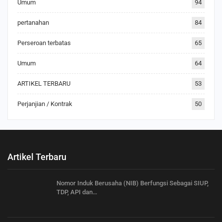
Umum
94
pertanahan
84
Perseroan terbatas
65
Umum
64
ARTIKEL TERBARU
53
Perjanjian / Kontrak
50
Artikel Terbaru
Nomor Induk Berusaha (NIB) Berfungsi Sebagai SIUP,
TDP, API dan…