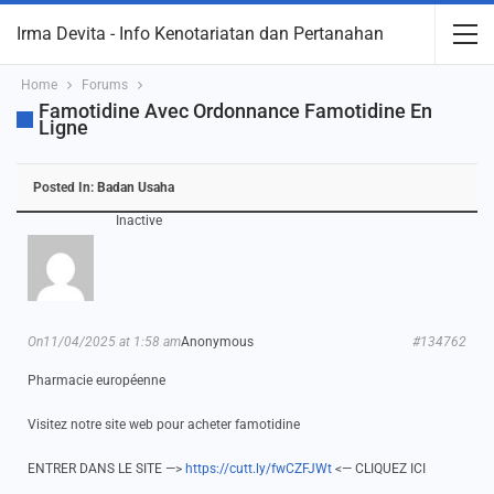
Irma Devita - Info Kenotariatan dan Pertanahan
Home
Forums
Famotidine Avec Ordonnance Famotidine En
Ligne
Posted In:
Badan Usaha
Inactive
On11/04/2025 at 1:58 am
Anonymous
#134762
Pharmacie européenne
Visitez notre site web pour acheter famotidine
ENTRER DANS LE SITE —>
https://cutt.ly/fwCZFJWt
<— CLIQUEZ ICI