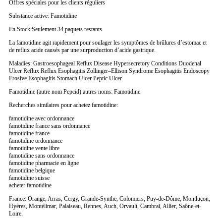
Offres spéciales pour les clients réguliers
Substance active: Famotidine
En Stock:Seulement 34 paquets restants
La famotidine agit rapidement pour soulager les symptômes de brûlures d’estomac et
de reflux acide causés par une surproduction d’acide gastrique.
Maladies: Gastroesophageal Reflux Disease Hypersecretory Conditions Duodenal
Ulcer Reflux Reflux Esophagitis Zollinger–Ellison Syndrome Esophagitis Endoscopy
Erosive Esophagitis Stomach Ulcer Peptic Ulcer
Famotidine (autre nom Pepcid) autres noms: Famotidine
Recherches similaires pour achetez famotidine:
famotidine avec ordonnance
famotidine france sans ordonnance
famotidine france
famotidine ordonnance
famotidine vente libre
famotidine sans ordonnance
famotidine pharmacie en ligne
famotidine belgique
famotidine suisse
acheter famotidine
France: Orange, Arras, Cergy, Grande-Synthe, Colomiers, Puy-de-Dôme, Montluçon,
Hyères, Montélimar, Palaiseau, Rennes, Auch, Orvault, Cambrai, Allier, Saône-et-
Loire.