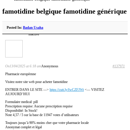
famotidine belgique famotidine générique
Posted In:
Badan Usaha
Inactive
On13/04/2025 at 6:18 am
Anonymous
#137971
Pharmacie européenne
Visitez notre site web pour acheter famotidine
ENTRER DANS LE SITE —>
https://cutt.ly/fwCZFJWt
<— VISITEZ
AUJOURD’HUI
Formulaire medical: pill
Prescription requise: Aucune prescription requise
Disponibilité: In Stock!
Note 4,57 / 5 sur la base de 11947 votes d’utilisateurs
Toujours jusqu’à 90% moins cher que votre pharmacie locale
Anonymat complet et légal