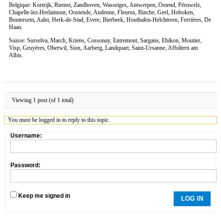
Belgique: Kortrijk, Riemst, Zandhoven, Wasseiges, Antwerpen, Ostend, Péruwelz,
Chapelle-lez-Herlaimont, Oostende, Andenne, Fleurus, Binche, Geel, Hoboken,
Boutersem, Aalst, Herk-de-Stad, Evere, Bierbeek, Houthalen-Helchteren, Ferrières, De
Haan.
Suisse: Surselva, March, Kriens, Cossonay, Entremont, Sargans, Ebikon, Moutier,
Visp, Gruyères, Oberwil, Sion, Aarberg, Landquart, Saint-Ursanne, Affoltern am
Albis.
Viewing 1 post (of 1 total)
You must be logged in to reply to this topic.
Username:
Password:
Keep me signed in
LOG IN