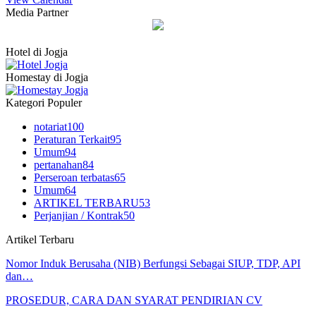
Media Partner
Hotel di Jogja
Homestay di Jogja
Kategori Populer
notariat
100
Peraturan Terkait
95
Umum
94
pertanahan
84
Perseroan terbatas
65
Umum
64
ARTIKEL TERBARU
53
Perjanjian / Kontrak
50
Artikel Terbaru
Nomor Induk Berusaha (NIB) Berfungsi Sebagai SIUP, TDP, API
dan…
PROSEDUR, CARA DAN SYARAT PENDIRIAN CV