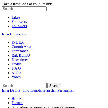
Take a fresh look at your lifestyle.
Likes
Followers
Followers
Irmadevita.com
INDEX
Contoh Akta
Pertanahan
Rak BUKU
Disclaimer
Profile
F A Q
Audio
Video
Irma Devita - Info Kenotariatan dan Pertanahan
Home
Forums
famotidine belgique famotidine générique