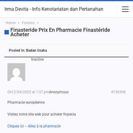
Irma Devita - Info Kenotariatan dan Pertanahan
Home
Forums
Finasteride Prix En Pharmacie Finastéride
Acheter
Posted In:
Badan Usaha
Inactive
On12/04/2025 at 1:37 pm
Anonymous
#136908
Pharmacie européenne
Visitez notre site web pour acheter finpecia
Cliquez ici – Allez à la pharmacie