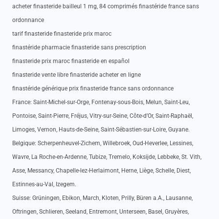
acheter finasteride bailleul 1 mg, 84 comprimés finastéride france sans
ordonnance
tarif finasteride finasteride prix maroc
finastéride pharmacie finasteride sans prescription
finasteride prix maroc finasteride en español
finasteride vente libre finasteride acheter en ligne
finastéride générique prix finasteride france sans ordonnance
France: Saint-Michel-sur-Orge, Fontenay-sous-Bois, Melun, Saint-Leu,
Pontoise, Saint-Pierre, Fréjus, Vitry-sur-Seine, Côte-d’Or, Saint-Raphaël,
Limoges, Vernon, Hauts-de-Seine, Saint-Sébastien-sur-Loire, Guyane.
Belgique: Scherpenheuvel-Zichem, Willebroek, Oud-Heverlee, Lessines,
Wavre, La Roche-en-Ardenne, Tubize, Tremelo, Koksijde, Lebbeke, St. Vith,
Asse, Messancy, Chapelle-lez-Herlaimont, Herne, Liège, Schelle, Diest,
Estinnes-au-Val, Izegem.
Suisse: Grüningen, Ebikon, March, Kloten, Prilly, Büren a.A., Lausanne,
Oftringen, Schlieren, Seeland, Entremont, Unterseen, Basel, Gruyères,