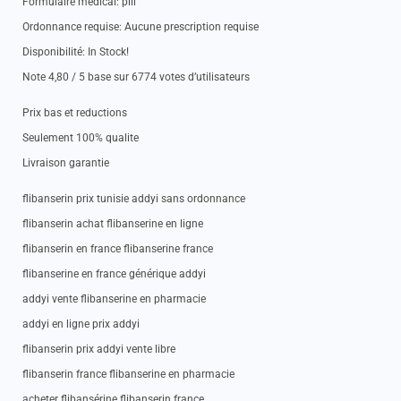
Formulaire medical: pill
Ordonnance requise: Aucune prescription requise
Disponibilité: In Stock!
Note 4,80 / 5 base sur 6774 votes d’utilisateurs
Prix bas et reductions
Seulement 100% qualite
Livraison garantie
flibanserin prix tunisie addyi sans ordonnance
flibanserin achat flibanserine en ligne
flibanserin en france flibanserine france
flibanserine en france générique addyi
addyi vente flibanserine en pharmacie
addyi en ligne prix addyi
flibanserin prix addyi vente libre
flibanserin france flibanserine en pharmacie
acheter flibansérine flibanserin france