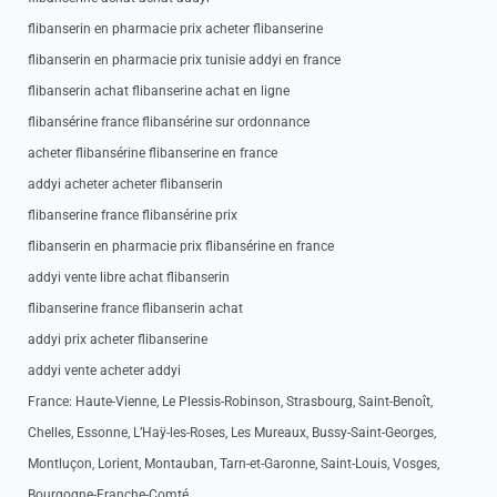
flibanserin en pharmacie prix acheter flibanserine
flibanserin en pharmacie prix tunisie addyi en france
flibanserin achat flibanserine achat en ligne
flibansérine france flibansérine sur ordonnance
acheter flibansérine flibanserine en france
addyi acheter acheter flibanserin
flibanserine france flibansérine prix
flibanserin en pharmacie prix flibansérine en france
addyi vente libre achat flibanserin
flibanserine france flibanserin achat
addyi prix acheter flibanserine
addyi vente acheter addyi
France: Haute-Vienne, Le Plessis-Robinson, Strasbourg, Saint-Benoît,
Chelles, Essonne, L’Haÿ-les-Roses, Les Mureaux, Bussy-Saint-Georges,
Montluçon, Lorient, Montauban, Tarn-et-Garonne, Saint-Louis, Vosges,
Bourgogne-Franche-Comté.