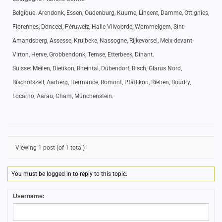
Belgique: Arendonk, Essen, Oudenburg, Kuurne, Lincent, Damme, Ottignies,
Florennes, Donceel, Péruwelz, Halle-Vilvoorde, Wommelgem, Sint-
Amandsberg, Assesse, Kruibeke, Nassogne, Rijkevorsel, Meix-devant-
Virton, Herve, Grobbendonk, Temse, Etterbeek, Dinant.
Suisse: Meilen, Dietikon, Rheintal, Dübendorf, Risch, Glarus Nord,
Bischofszell, Aarberg, Hermance, Romont, Pfäffikon, Riehen, Boudry,
Locarno, Aarau, Cham, Münchenstein.
Viewing 1 post (of 1 total)
You must be logged in to reply to this topic.
Username: