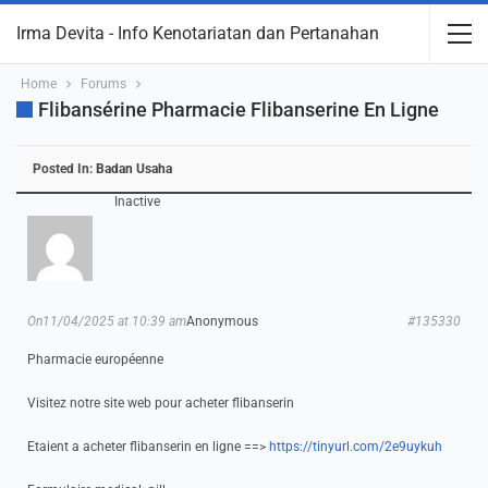
Irma Devita - Info Kenotariatan dan Pertanahan
Home
Forums
Flibansérine Pharmacie Flibanserine En Ligne
Posted In:
Badan Usaha
Inactive
On11/04/2025 at 10:39 am
Anonymous
#135330
Pharmacie européenne
Visitez notre site web pour acheter flibanserin
Etaient a acheter flibanserin en ligne ==>
https://tinyurl.com/2e9uykuh