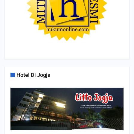
Hotel Di Jogja