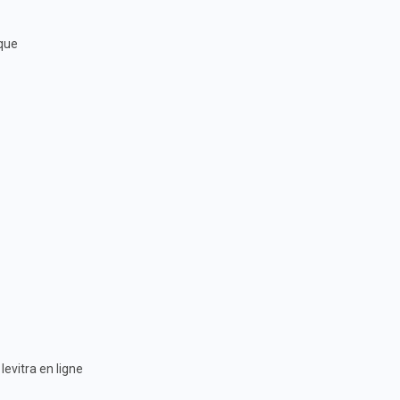
ique
evitra en ligne