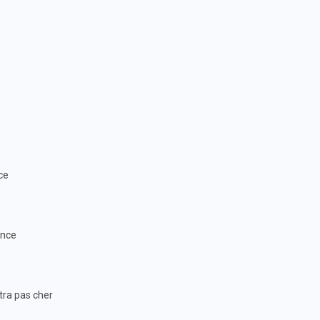
ce
ance
itra pas cher