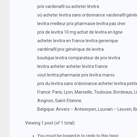
prix vardenafil ou acheter lévitra
où acheter levitra sans ordonnance vardenafil géné
levitra meilleur prix pharmacie levitra pas cher
prix de levitra 10 mg achat de levitra en ligne
acheter levitra en france levitra generique
vardénafil prix générique de levitra
boutique levitra comparateur de prix levitra
levitra acheter acheter levitra france
cout levitra pharmacie prix levitra maroc
prix du levitra sans ordonnance acheter levitra petit
France: Paris, Lyon, Marseille, Toulouse, Bordeaux, L
Avignon, Saint-Etienne.
Belgique: Anvers – Antwerpen, Louvain – Leuven, Br
Viewing 1 post (of 1 total)
You must be logged in to reply to this topic.