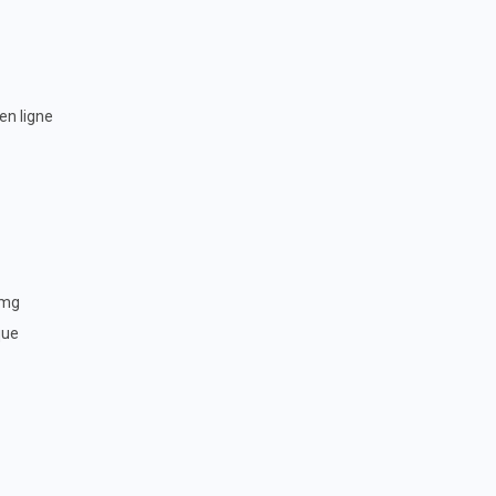
 en ligne
0mg
que