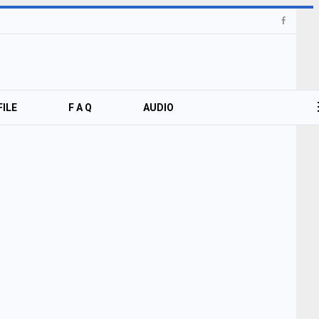
ILE
F A Q
AUDIO