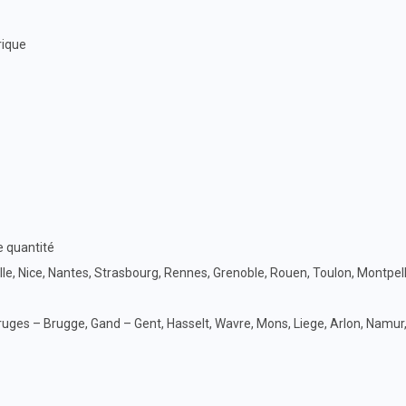
rique
e quantité
ille, Nice, Nantes, Strasbourg, Rennes, Grenoble, Rouen, Toulon, Montpell
uges – Brugge, Gand – Gent, Hasselt, Wavre, Mons, Liege, Arlon, Namur,