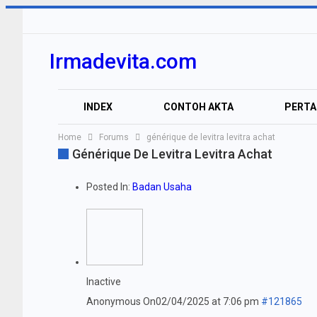
Irmadevita.com
INDEX
CONTOH AKTA
PERT
Home
Forums
générique de levitra levitra achat
VIDEO
Générique De Levitra Levitra Achat
Posted In:
Badan Usaha
Inactive
Anonymous
On02/04/2025 at 7:06 pm
#121865