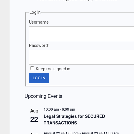
Log In
Username:
Password:
Keep me signed in
LOG IN
Upcoming Events
10:00 am
-
6:00 pm
Aug
Legal Strategies for SECURED
22
TRANSACTIONS
August 22 @ 1:00 pm
-
August 23 @ 11:00 am