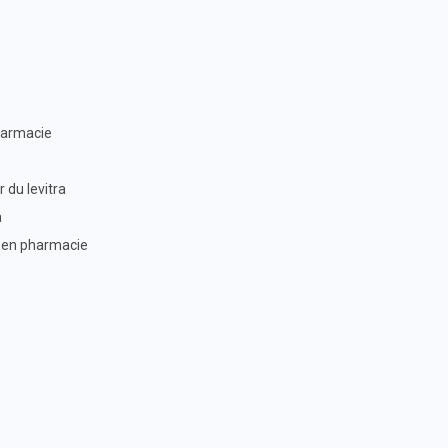
harmacie
 du levitra
a
x en pharmacie