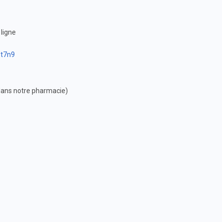
 ligne
8t7n9
dans notre pharmacie)