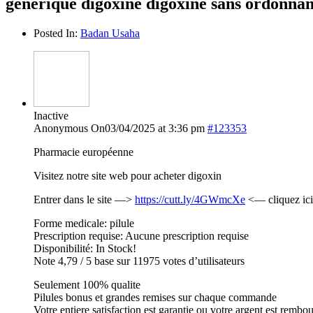
générique digoxine digoxine sans ordonna
Posted In:
Badan Usaha
Inactive
Anonymous
On03/04/2025 at 3:36 pm
#123353
Pharmacie européenne
Visitez notre site web pour acheter digoxin
Entrer dans le site —>
https://cutt.ly/4GWmcXe
<— cliquez ici
Forme medicale: pilule
Prescription requise: Aucune prescription requise
Disponibilité: In Stock!
Note 4,79 / 5 base sur 11975 votes d’utilisateurs
Seulement 100% qualite
Pilules bonus et grandes remises sur chaque commande
Votre entiere satisfaction est garantie ou votre argent est rembo