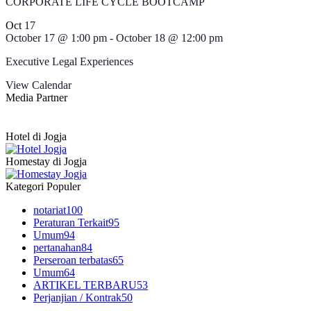
CORPORATE LIFE CYCLE BOOTCAMP
Oct
17
October 17 @ 1:00 pm
-
October 18 @ 12:00 pm
Executive Legal Experiences
View Calendar
Media Partner
Hotel di Jogja
Homestay di Jogja
Kategori Populer
notariat
100
Peraturan Terkait
95
Umum
94
pertanahan
84
Perseroan terbatas
65
Umum
64
ARTIKEL TERBARU
53
Perjanjian / Kontrak
50