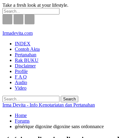
Take a fresh look at your lifestyle.
Irmadevita.com
INDEX
Contoh Akta
Pertanahan
Rak BUKU
Disclaimer
Profile
F A Q
Audio
Video
Irma Devita - Info Kenotariatan dan Pertanahan
Home
Forums
générique digoxine digoxine sans ordonnance