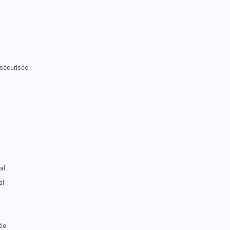
 sécurisée
al
al
sée