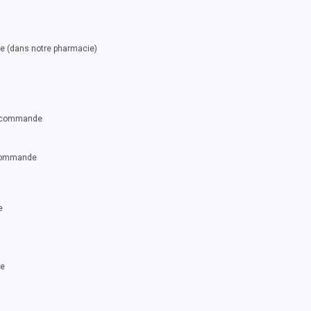
se (dans notre pharmacie)
ue commande
 commande
e
ce