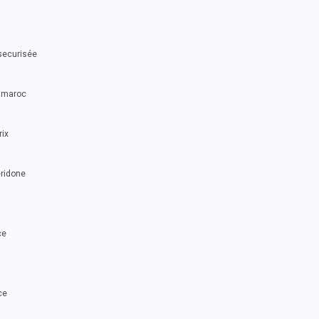
securisée
x maroc
rix
éridone
ce
ce