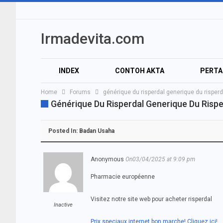
Irmadevita.com
INDEX
CONTOH AKTA
PERT
Home
Forums
générique du risperdal generique du risperd
Générique Du Risperdal Generique Du Rispe
Posted In:
Badan Usaha
Anonymous
On03/04/2025 at 9:09 pm
Pharmacie européenne
Visitez notre site web pour acheter risperdal
Inactive
Prix speciaux internet bon marche! Cliquez ici!