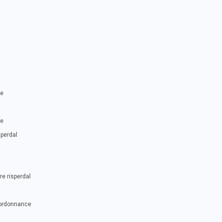
ce
ce
sperdal
e risperdal
 ordonnance