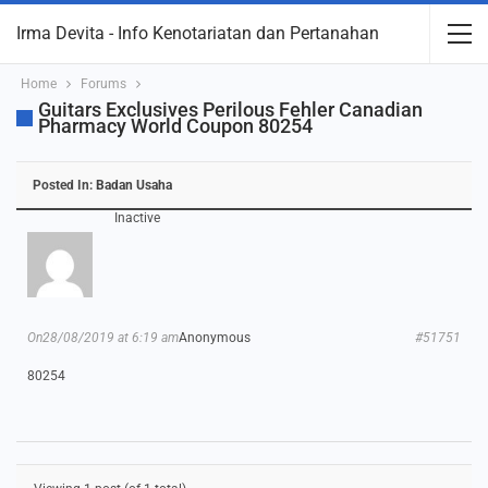
Irma Devita - Info Kenotariatan dan Pertanahan
Home
Forums
Guitars Exclusives Perilous Fehler Canadian
Pharmacy World Coupon 80254
Posted In:
Badan Usaha
Inactive
On28/08/2019 at 6:19 am
Anonymous
#51751
80254