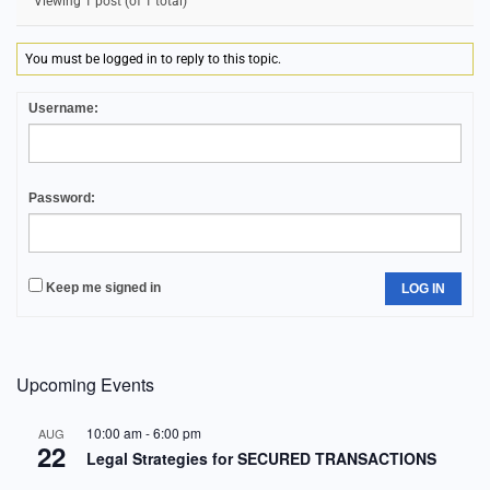
Viewing 1 post (of 1 total)
You must be logged in to reply to this topic.
Username:
Password:
Keep me signed in
LOG IN
Upcoming Events
10:00 am
-
6:00 pm
AUG
22
Legal Strategies for SECURED TRANSACTIONS