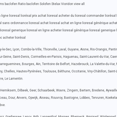
s baclofen Ratio baclofen Solofen Stelax Vioridon view all
 ligne lioresal liorésal prix achat lioresal acheter du lioresal commander liorésal 
al sans ordonnance lioresal achat lioresal achat en ligne lioresal générique acha
 lioresal generique lioresal en ligne acheter lioresal générique lioresal generique 
oc acheter liorésal
-le-Sec, Lyon, Combs-la-Ville, Thionville, Laval, Guyane, Aisne, Ris-Orangis, Pantin
r-Seine, Saint-Denis, Cormeilles-en-Parisis, Haguenau, Saint-Laurent-du-Var, Cae
rreguemines, Bourges, Ain, Territoire de Belfort, Hazebrouck, La Valette-du-Var, N
y, Chelles, Hautes-Pyrénées, Toulouse, Béthune, Occitanie, Viry-Châtillon, Saint-
ire, Le Lamentin.
 Hemiksem, Dilbeek, Geer, Schaarbeek, Wavre, Zingem, Bertem, Bredene, Aywaill
ceau, Dour, Anvers, Opwijk, Aiseau, Rouvroy, Bastogne, Lobbes, Tervuren, Koekela
ève.
tenz, Greifensee, Lancy, Arth, Langenthal, Morges, Rheineck, Amriswil, Wädenswil,