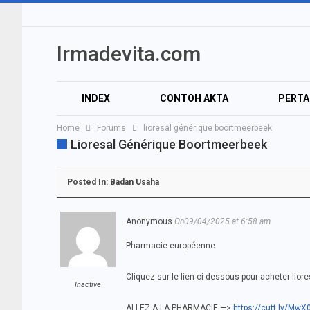
Irmadevita.com
INDEX
CONTOH AKTA
PERT
Home
Forums
lioresal générique boortmeerbeek
Lioresal Générique Boortmeerbeek
Posted In:
Badan Usaha
Anonymous
On09/04/2025 at 6:58 am
Pharmacie européenne
Cliquez sur le lien ci-dessous pour acheter liore
Inactive
ALLEZ A LA PHARMACIE —>
https://cutt.ly/Mw