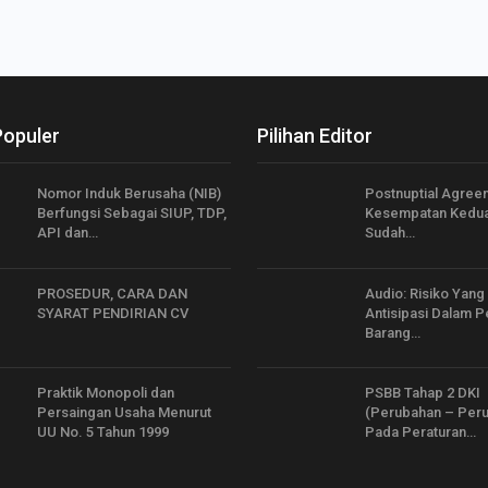
Populer
Pilihan Editor
Nomor Induk Berusaha (NIB)
Postnuptial Agree
Berfungsi Sebagai SIUP, TDP,
Kesempatan Kedua
API dan…
Sudah…
PROSEDUR, CARA DAN
Audio: Risiko Yang
SYARAT PENDIRIAN CV
Antisipasi Dalam 
Barang…
Praktik Monopoli dan
PSBB Tahap 2 DKI
Persaingan Usaha Menurut
(Perubahan – Per
UU No. 5 Tahun 1999
Pada Peraturan…