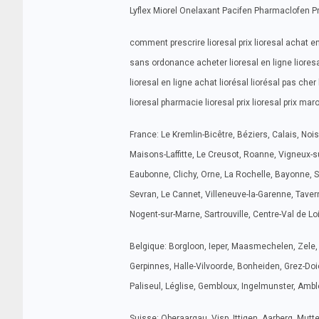
Lyflex Miorel Onelaxant Pacifen Pharmaclofen Pm
comment prescrire lioresal prix lioresal achat en
sans ordonance acheter lioresal en ligne liores
lioresal en ligne achat liorésal liorésal pas cher
lioresal pharmacie lioresal prix lioresal prix mar
France: Le Kremlin-Bicêtre, Béziers, Calais, Noisy
Maisons-Laffitte, Le Creusot, Roanne, Vigneux-su
Eaubonne, Clichy, Orne, La Rochelle, Bayonne, Sa
Sevran, Le Cannet, Villeneuve-la-Garenne, Tavern
Nogent-sur-Marne, Sartrouville, Centre-Val de Lo
Belgique: Borgloon, Ieper, Maasmechelen, Zele,
Gerpinnes, Halle-Vilvoorde, Bonheiden, Grez-Doi
Paliseul, Léglise, Gembloux, Ingelmunster, Ambl
Suisse: Oberaargau, Visp, Ittigen, Aarberg, Mut