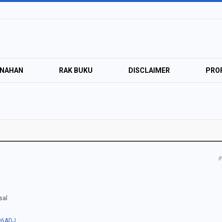
ANAHAN
RAK BUKU
DISCLAIMER
PROF
#
sal
X06ADJ