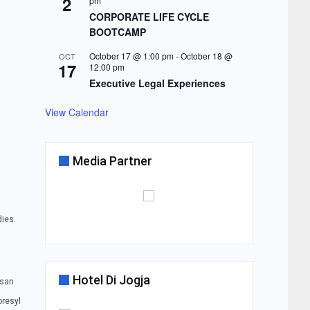
2
pm
CORPORATE LIFE CYCLE
BOOTCAMP
October 17 @ 1:00 pm
-
October 18 @
OCT
17
12:00 pm
Executive Legal Experiences
View Calendar
Media Partner
dies.
Hotel Di Jogja
osan
oresyl