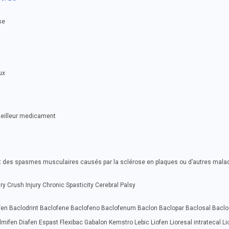
se
ux
meilleur medicament
ment des spasmes musculaires causés par la sclérose en plaques ou d’autres mala
ry Crush Injury Chronic Spasticity Cerebral Palsy
ofen Baclodrint Baclofene Baclofeno Baclofenum Baclon Baclopar Baclosal Bacl
ifen Diafen Espast Flexibac Gabalon Kemstro Lebic Liofen Lioresal intratecal Li