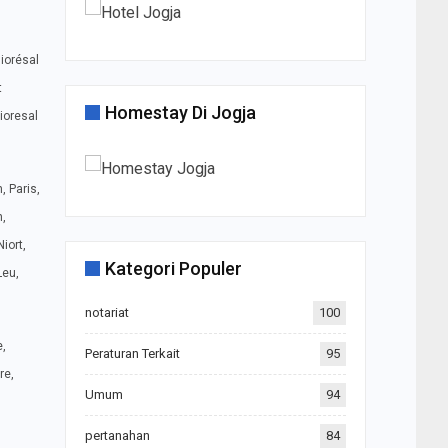
liorésal
t
Homestay Di Jogja
lioresal
, Paris,
n,
iort,
Kategori Populer
Leu,
notariat
100
e,
Peraturan Terkait
95
re,
Umum
94
pertanahan
84