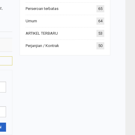
z,
Perseroan terbatas
65
Umum
64
ARTIKEL TERBARU
53
Perjanjian / Kontrak
50
N