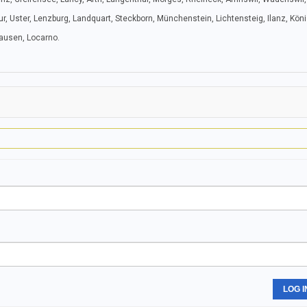
, Uster, Lenzburg, Landquart, Steckborn, Münchenstein, Lichtensteig, Ilanz, Köni
hausen, Locarno.
LOG I