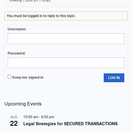
Viewing 1 post (of 1 total)
You must be logged in to reply to this topic.
Username:
Password:
Keep me signed in
LOG IN
Upcoming Events
10:00 am
-
6:00 pm
AUG
22
Legal Strategies for SECURED TRANSACTIONS