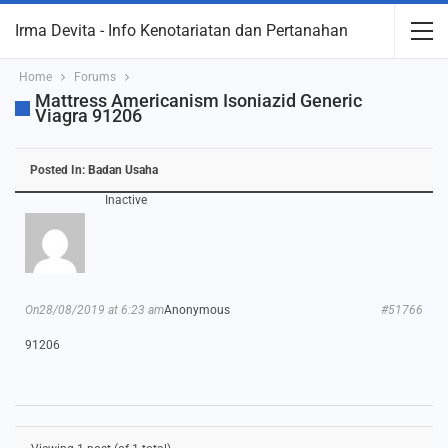
Irma Devita - Info Kenotariatan dan Pertanahan
Home
Forums
Mattress Americanism Isoniazid Generic
Viagra 91206
Posted In:
Badan Usaha
Inactive
On28/08/2019 at 6:23 am
Anonymous
#51766
91206