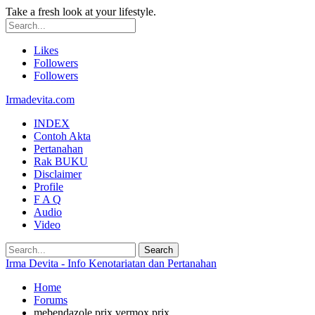
Take a fresh look at your lifestyle.
Likes
Followers
Followers
Irmadevita.com
INDEX
Contoh Akta
Pertanahan
Rak BUKU
Disclaimer
Profile
F A Q
Audio
Video
Irma Devita - Info Kenotariatan dan Pertanahan
Home
Forums
mebendazole prix vermox prix