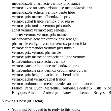
mebendazole pharmacie vermox prix france
vermox avec ou sans ordonnance mebendazole prix
mebendazole acheter vermox vente libre
vermox prix maroc mébendazole prix
vermox achat france vermox prix suisse
vermox prix tunisie vermox prix tunisie
achat vermox vermox prix senegal
acheter vermox vermox prix maroc
mebendazole acheter vermox prix senegal
pharmacie en ligne vermox vermox prix en fcfa
vermox commander vermox prix tunisie
vermox prix vermox pharmacie
vermox prix maroc pharmacie en ligne vermox
le mébendazole prix achat vermox
vermox sans ordonnance mebendazole prix
le mébendazole prix vermox ordonnance ou pas
vermox prix belgique acheter mebendazole
vermox achat vermox achat france
vermox ordonnance mebendazole sans ordonnance
France: Paris, Lyon, Marseille, Toulouse, Bordeaux, Lille, Nic
Belgique: Anvers – Antwerpen, Louvain – Leuven, Bruges – B
Viewing 1 post (of 1 total)
You must be logged in to reply to this topic.