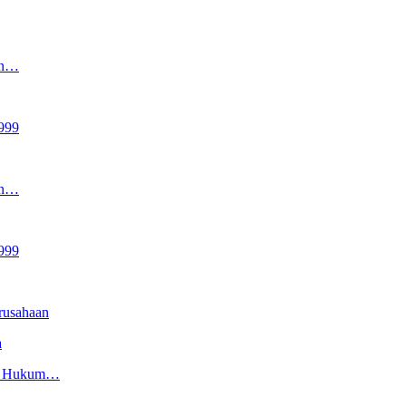
an…
999
an…
999
rusahaan
a
an Hukum…