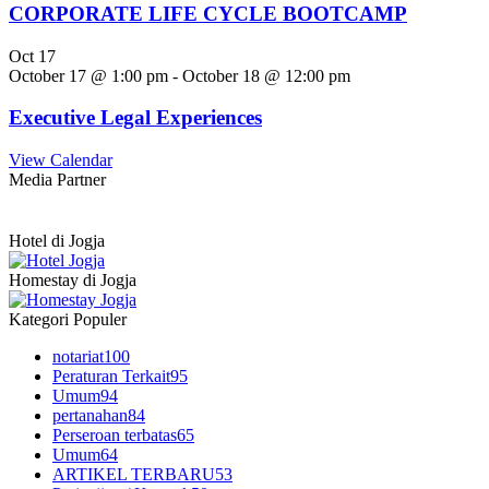
CORPORATE LIFE CYCLE BOOTCAMP
Oct
17
October 17 @ 1:00 pm
-
October 18 @ 12:00 pm
Executive Legal Experiences
View Calendar
Media Partner
Hotel di Jogja
Homestay di Jogja
Kategori Populer
notariat
100
Peraturan Terkait
95
Umum
94
pertanahan
84
Perseroan terbatas
65
Umum
64
ARTIKEL TERBARU
53