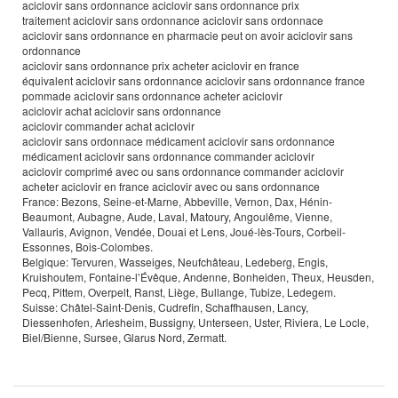
aciclovir sans ordonnance aciclovir sans ordonnance prix
traitement aciclovir sans ordonnance aciclovir sans ordonnace
aciclovir sans ordonnance en pharmacie peut on avoir aciclovir sans
ordonnance
aciclovir sans ordonnance prix acheter aciclovir en france
équivalent aciclovir sans ordonnance aciclovir sans ordonnance france
pommade aciclovir sans ordonnance acheter aciclovir
aciclovir achat aciclovir sans ordonnance
aciclovir commander achat aciclovir
aciclovir sans ordonnace médicament aciclovir sans ordonnance
médicament aciclovir sans ordonnance commander aciclovir
aciclovir comprimé avec ou sans ordonnance commander aciclovir
acheter aciclovir en france aciclovir avec ou sans ordonnance
France: Bezons, Seine-et-Marne, Abbeville, Vernon, Dax, Hénin-
Beaumont, Aubagne, Aude, Laval, Matoury, Angoulême, Vienne,
Vallauris, Avignon, Vendée, Douai et Lens, Joué-lès-Tours, Corbeil-
Essonnes, Bois-Colombes.
Belgique: Tervuren, Wasseiges, Neufchâteau, Ledeberg, Engis,
Kruishoutem, Fontaine-l’Évêque, Andenne, Bonheiden, Theux, Heusden,
Pecq, Pittem, Overpelt, Ranst, Liège, Bullange, Tubize, Ledegem.
Suisse: Châtel-Saint-Denis, Cudrefin, Schaffhausen, Lancy,
Diessenhofen, Arlesheim, Bussigny, Unterseen, Uster, Riviera, Le Locle,
Biel/Bienne, Sursee, Glarus Nord, Zermatt.