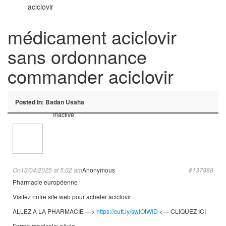
aciclovir
médicament aciclovir
sans ordonnance
commander aciclovir
Posted In:
Badan Usaha
Inactive
On13/04/2025 at 5:02 am
Anonymous
#137888
Pharmacie européenne
Visitez notre site web pour acheter aciclovir
ALLEZ A LA PHARMACIE —>
https://cutt.ly/swlOtWlD
<— CLIQUEZ ICI
Forme medicale: pilule