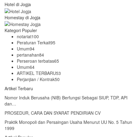
Hotel di Jogja
Homestay di Jogja
Kategori Populer
notariat
100
Peraturan Terkait
95
Umum
94
pertanahan
84
Perseroan terbatas
65
Umum
64
ARTIKEL TERBARU
53
Perjanjian / Kontrak
50
Artikel Terbaru
Nomor Induk Berusaha (NIB) Berfungsi Sebagai SIUP, TDP, API
dan…
PROSEDUR, CARA DAN SYARAT PENDIRIAN CV
Praktik Monopoli dan Persaingan Usaha Menurut UU No. 5 Tahun
1999