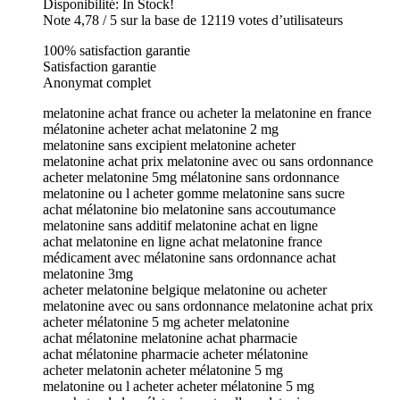
Disponibilité: In Stock!
Note 4,78 / 5 sur la base de 12119 votes d’utilisateurs
100% satisfaction garantie
Satisfaction garantie
Anonymat complet
melatonine achat france ou acheter la melatonine en france
mélatonine acheter achat melatonine 2 mg
melatonine sans excipient melatonine acheter
melatonine achat prix melatonine avec ou sans ordonnance
acheter melatonine 5mg mélatonine sans ordonnance
melatonine ou l acheter gomme melatonine sans sucre
achat mélatonine bio melatonine sans accoutumance
melatonine sans additif melatonine achat en ligne
achat melatonine en ligne achat melatonine france
médicament avec mélatonine sans ordonnance achat
melatonine 3mg
acheter melatonine belgique melatonine ou acheter
melatonine avec ou sans ordonnance melatonine achat prix
acheter mélatonine 5 mg acheter melatonine
achat mélatonine melatonine achat pharmacie
achat mélatonine pharmacie acheter mélatonine
acheter melatonin acheter mélatonine 5 mg
melatonine ou l acheter acheter mélatonine 5 mg