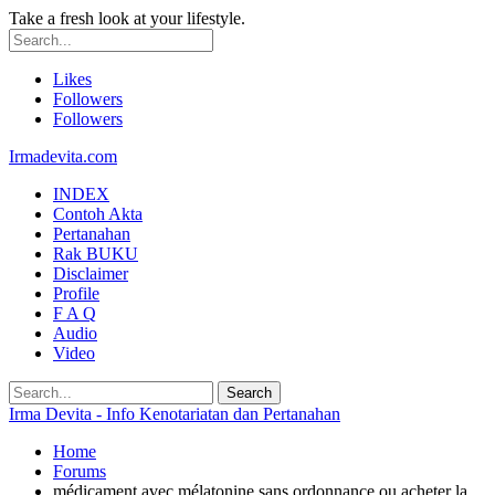
Take a fresh look at your lifestyle.
Likes
Followers
Followers
Irmadevita.com
INDEX
Contoh Akta
Pertanahan
Rak BUKU
Disclaimer
Profile
F A Q
Audio
Video
Irma Devita - Info Kenotariatan dan Pertanahan
Home
Forums
médicament avec mélatonine sans ordonnance ou acheter la