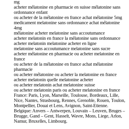
mg
acheter mélatonine en pharmacie en suisse mélatonine sans
ordonnance enfant
ou acheter de la mélatonine en france achat mélatonine 5mg
medicament melatonine sans ordonnance achat mélatonine
4mg
mélatonine acheter melatonine sans accoutumance
acheter melatonin en france la mélatonine sans ordonnance
acheter melatonin melatonine acheter en ligne
melatonine sans accoutumance melatonine sans sucre
acheter mélatonine en pharmacie ou acheter melatonine en
france
ou acheter de la mélatonine en france achat mélatonine
pharmacie
ou acheter mélatonine ou acheter la melatonine en france
acheter melatonin quelle melatonine acheter
ou acheter melatonin achat melatonine suisse
ou acheter melatonin paris ou acheter melatonine en france
France: Paris, Lyon, Marseille, Toulouse, Bordeaux, Lille,
Nice, Nantes, Strasbourg, Rennes, Grenoble, Rouen, Toulon,
Montpellier, Douai et Lens, Avignon, Saint-Etienne.
Belgique: Anvers – Antwerpen, Louvain – Leuven, Bruges –
Brugge, Gand – Gent, Hasselt, Wavre, Mons, Liege, Arlon,
Namur, Bruxelles, Limbourg.