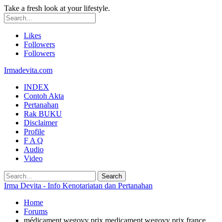
Take a fresh look at your lifestyle.
Likes
Followers
Followers
Irmadevita.com
INDEX
Contoh Akta
Pertanahan
Rak BUKU
Disclaimer
Profile
F A Q
Audio
Video
Irma Devita - Info Kenotariatan dan Pertanahan
Home
Forums
médicament wegovy prix medicament wegovy prix france