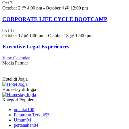
Oct
2
October 2 @ 4:00 pm
-
October 4 @ 12:00 pm
CORPORATE LIFE CYCLE BOOTCAMP
Oct
17
October 17 @ 1:00 pm
-
October 18 @ 12:00 pm
Executive Legal Experiences
View Calendar
Media Partner
Hotel di Jogja
Homestay di Jogja
Kategori Populer
notariat
100
Peraturan Terkait
95
Umum
94
pertanahan
84