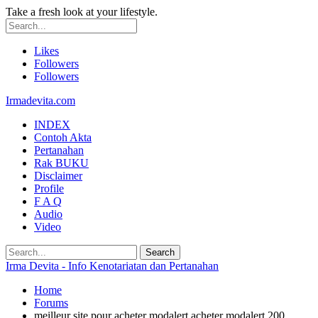
Take a fresh look at your lifestyle.
Likes
Followers
Followers
Irmadevita.com
INDEX
Contoh Akta
Pertanahan
Rak BUKU
Disclaimer
Profile
F A Q
Audio
Video
Irma Devita - Info Kenotariatan dan Pertanahan
Home
Forums
meilleur site pour acheter modalert acheter modalert 200