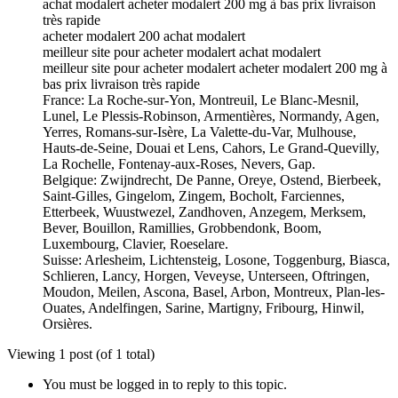
achat modalert acheter modalert 200 mg à bas prix livraison
très rapide
acheter modalert 200 achat modalert
meilleur site pour acheter modalert achat modalert
meilleur site pour acheter modalert acheter modalert 200 mg à
bas prix livraison très rapide
France: La Roche-sur-Yon, Montreuil, Le Blanc-Mesnil,
Lunel, Le Plessis-Robinson, Armentières, Normandy, Agen,
Yerres, Romans-sur-Isère, La Valette-du-Var, Mulhouse,
Hauts-de-Seine, Douai et Lens, Cahors, Le Grand-Quevilly,
La Rochelle, Fontenay-aux-Roses, Nevers, Gap.
Belgique: Zwijndrecht, De Panne, Oreye, Ostend, Bierbeek,
Saint-Gilles, Gingelom, Zingem, Bocholt, Farciennes,
Etterbeek, Wuustwezel, Zandhoven, Anzegem, Merksem,
Bever, Bouillon, Ramillies, Grobbendonk, Boom,
Luxembourg, Clavier, Roeselare.
Suisse: Arlesheim, Lichtensteig, Losone, Toggenburg, Biasca,
Schlieren, Lancy, Horgen, Veveyse, Unterseen, Oftringen,
Moudon, Meilen, Ascona, Basel, Arbon, Montreux, Plan-les-
Ouates, Andelfingen, Sarine, Martigny, Fribourg, Hinwil,
Orsières.
Viewing 1 post (of 1 total)
You must be logged in to reply to this topic.