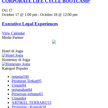
CORPORATE LIFE CYCLE BOOTCAMP
Oct
17
October 17 @ 1:00 pm
-
October 18 @ 12:00 pm
Executive Legal Experiences
View Calendar
Media Partner
Hotel di Jogja
Homestay di Jogja
Kategori Populer
notariat
100
Peraturan Terkait
95
Umum
94
pertanahan
84
Perseroan terbatas
65
Umum
64
ARTIKEL TERBARU
53
Perjanjian / Kontrak
50