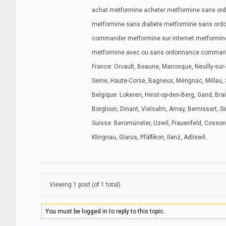
achat metformine acheter metformine sans or
metformine sans diabete metformine sans ord
commander metformine sur internet metformine
metformine avec ou sans ordonnance comman
France: Orvault, Beaune, Manosque, Neuilly-sur-M
Seine, Haute-Corse, Bagneux, Mérignac, Millau,
Belgique: Lokeren, Heist-op-den-Berg, Gand, Braiv
Borgloon, Dinant, Vielsalm, Amay, Bernissart, Si
Suisse: Beromünster, Uzwil, Frauenfeld, Cossonay
Klingnau, Glarus, Pfäffikon, Ilanz, Adliswil.
Viewing 1 post (of 1 total)
You must be logged in to reply to this topic.