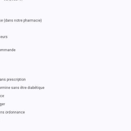
se (dans notre pharmacie)
teurs
 commande
ns prescription
rmine sans être diabétique
nce
ger
ans ordonnance
t