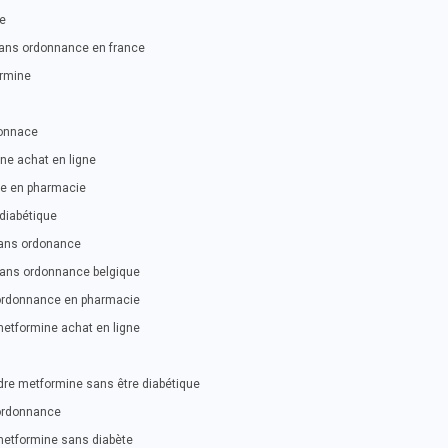
ne
ans ordonnance en france
ormine
onnace
e achat en ligne
e en pharmacie
diabétique
sans ordonance
ans ordonnance belgique
 ordonnance en pharmacie
etformine achat en ligne
re metformine sans être diabétique
ordonnance
etformine sans diabète