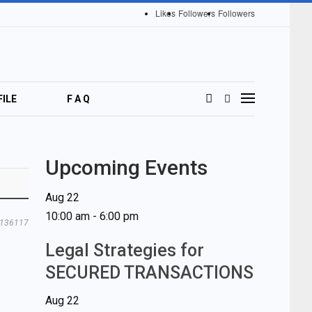
Likes
Followers
Followers
ILE
F A Q
Upcoming Events
Aug
22
10:00 am
-
6:00 pm
136117
Legal Strategies for
SECURED TRANSACTIONS
Aug
22