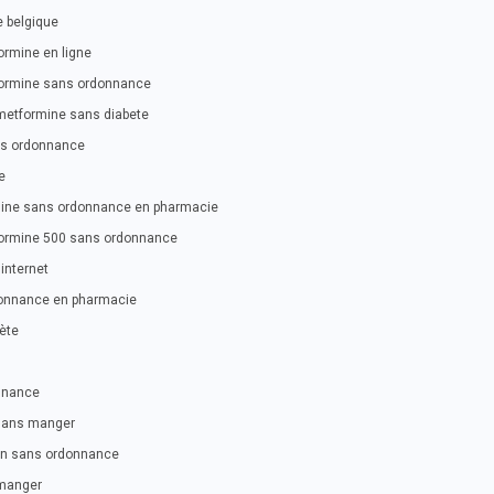
 belgique
ormine en ligne
formine sans ordonnance
metformine sans diabete
ns ordonnance
e
mine sans ordonnance en pharmacie
formine 500 sans ordonnance
internet
onnance en pharmacie
ète
nnance
 sans manger
in sans ordonnance
manger