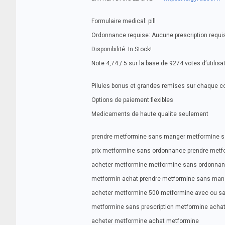
Formulaire medical: pill
Ordonnance requise: Aucune prescription requi
Disponibilité: In Stock!
Note 4,74 / 5 sur la base de 9274 votes d’utilisa
Pilules bonus et grandes remises sur chaque
Options de paiement flexibles
Medicaments de haute qualite seulement
prendre metformine sans manger metformine sa
prix metformine sans ordonnance prendre metfo
acheter metformine metformine sans ordonna
metformin achat prendre metformine sans man
acheter metformine 500 metformine avec ou s
metformine sans prescription metformine acha
acheter metformine achat metformine