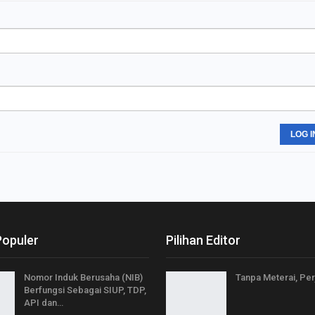
LOG I
Populer
Pilihan Editor
Nomor Induk Berusaha (NIB)
Tanpa Meterai, Per
Berfungsi Sebagai SIUP, TDP,
API dan…