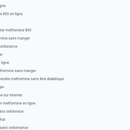
igne
 850 en ligne
ter metformine 850
ormine sans manger
 ordonance
er
 ligne
tformine sans manger
rendre metformine sans être diabétique
ger
sur internet
er metformine en ligne
sans ordonnace
hat
e sans ordonnance