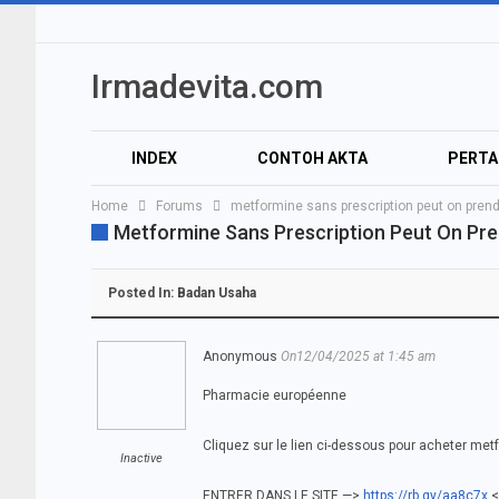
Irmadevita.com
INDEX
CONTOH AKTA
PERT
Home
Forums
metformine sans prescription peut on pre
AUDIO
VIDEO
Metformine Sans Prescription Peut On Pr
Posted In:
Badan Usaha
Anonymous
On12/04/2025 at 1:45 am
Pharmacie européenne
Cliquez sur le lien ci-dessous pour acheter met
Inactive
ENTRER DANS LE SITE —>
https://rb.gy/aa8c7x
<