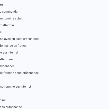
50
ne commander
metformine achat
 metformin
ce
ine avec ou sans ordonnance
rdonnance en france
 sur internet
etformine
ordonnance
metformine sans ordonnance
etformine sur internet
mine
sans ordonnance