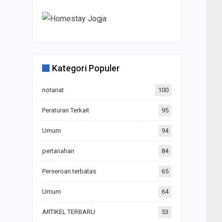
Kategori Populer
notariat
100
Peraturan Terkait
95
Umum
94
pertanahan
84
Perseroan terbatas
65
Umum
64
ARTIKEL TERBARU
53