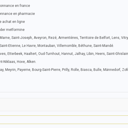
donnance en france
onnance en pharmacie
 achat en ligne
der metformine
arne, Saint-Joseph, Aveyron, Rezé, Armentières, Territoire de Belfort, Lens, Vitry
 Saint-Etienne, Le Havre, Montauban, Villemomble, Béthune, Saint-Mandé.
es, Etterbeek, Haaltert, Oud-Turnhout, Hannut, Jalhay, Libin, Heers, Saint-Ghislain
nt-Niklaas, Hove, Alken.
, Meyrin, Payerne, Bourg-Saint-Pierre, Prilly, Rolle, Biasca, Bulle, Männedorf, Zof