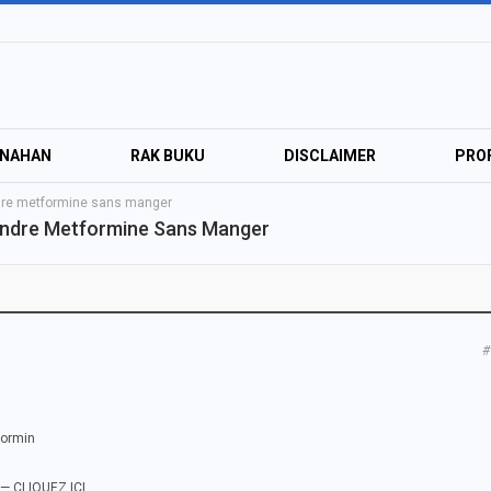
ANAHAN
RAK BUKU
DISCLAIMER
PROF
ndre metformine sans manger
endre Metformine Sans Manger
#
formin
— CLIQUEZ ICI