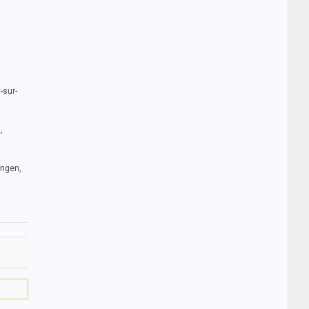
-sur-
,
ingen,