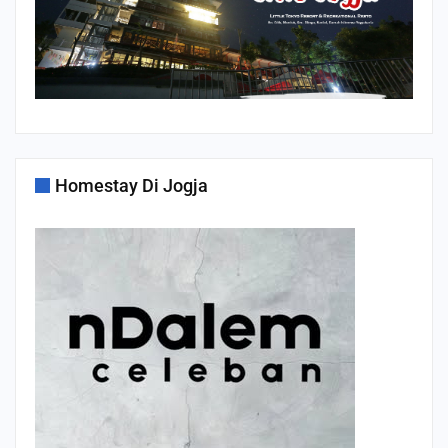
Homestay Di Jogja