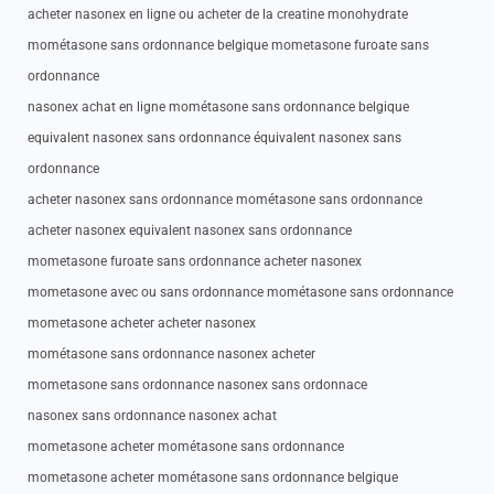
acheter nasonex en ligne ou acheter de la creatine monohydrate
mométasone sans ordonnance belgique mometasone furoate sans
ordonnance
nasonex achat en ligne mométasone sans ordonnance belgique
equivalent nasonex sans ordonnance équivalent nasonex sans
ordonnance
acheter nasonex sans ordonnance mométasone sans ordonnance
acheter nasonex equivalent nasonex sans ordonnance
mometasone furoate sans ordonnance acheter nasonex
mometasone avec ou sans ordonnance mométasone sans ordonnance
mometasone acheter acheter nasonex
mométasone sans ordonnance nasonex acheter
mometasone sans ordonnance nasonex sans ordonnace
nasonex sans ordonnance nasonex achat
mometasone acheter mométasone sans ordonnance
mometasone acheter mométasone sans ordonnance belgique