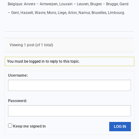
Belgique: Anvers – Antwerpen, Louvain – Leuven, Bruges – Brugge, Gand
– Gent, Hasselt, Wavre, Mons, Liege, Arlon, Namur, Bruxelles, Limbourg.
Viewing 1 post (of 1 total)
You must be logged in to reply to this topic.
Username:
Password:
Keep me signed in
LOG IN