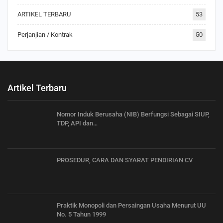
ARTIKEL TERBARU
53
Perjanjian / Kontrak
50
Artikel Terbaru
Nomor Induk Berusaha (NIB) Berfungsi Sebagai SIUP,
TDP, API dan…
PROSEDUR, CARA DAN SYARAT PENDIRIAN CV
Praktik Monopoli dan Persaingan Usaha Menurut UU
No. 5 Tahun 1999