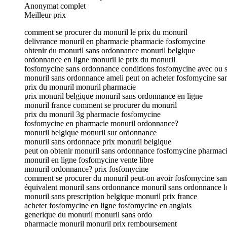
Anonymat complet
Meilleur prix
comment se procurer du monuril le prix du monuril
delivrance monuril en pharmacie pharmacie fosfomycine
obtenir du monuril sans ordonnance monuril belgique
ordonnance en ligne monuril le prix du monuril
fosfomycine sans ordonnance conditions fosfomycine avec ou 
monuril sans ordonnance ameli peut on acheter fosfomycine s
prix du monuril monuril pharmacie
prix monuril belgique monuril sans ordonnance en ligne
monuril france comment se procurer du monuril
prix du monuril 3g pharmacie fosfomycine
fosfomycine en pharmacie monuril ordonnance?
monuril belgique monuril sur ordonnance
monuril sans ordonnace prix monuril belgique
peut on obtenir monuril sans ordonnance fosfomycine pharmaci
monuril en ligne fosfomycine vente libre
monuril ordonnance? prix fosfomycine
comment se procurer du monuril peut-on avoir fosfomycine sa
équivalent monuril sans ordonnance monuril sans ordonnance l
monuril sans prescription belgique monuril prix france
acheter fosfomycine en ligne fosfomycine en anglais
generique du monuril monuril sans ordo
pharmacie monuril monuril prix remboursement