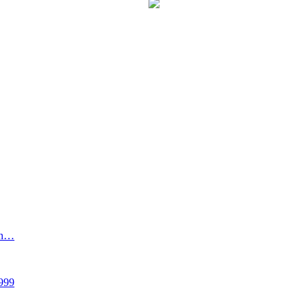
an…
999