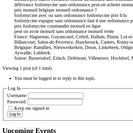
délivrance fosfomycine sans ordonnance peut-on acheter monur
prix monuril belgique monuril ordonnance ?
fosfomycine avec ou sans ordonnance fosfomycine prix fcfa
fosfomycine espagne sans ordonnance faut il une ordonnance p
prix fosfomycine commander monuril en ligne
peut on avoir monuril sans ordonnance monuril vente
France: Haguenau, Guyancourt, Créteil, Halluin, Plaisir, Lot-
Billancourt, Salon-de-Provence, Hazebrouck, Castres, Rosny-s
Belgique: Ramillies, Nieuwerkerken, Dison, Linkebeek, Ottign
Aywaille, Lubbeek.
Suisse: Bassersdorf, Erlach, Delémont, Villeneuve, Hochdorf,
Viewing 1 post (of 1 total)
You must be logged in to reply to this topic.
Log In
Username:
Password:
Keep me signed in
Log In
Upcoming Events