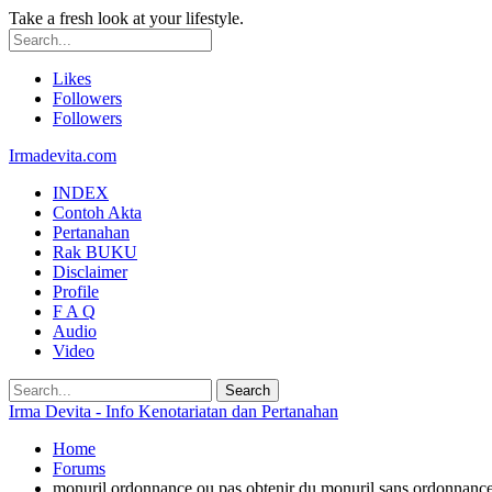
Take a fresh look at your lifestyle.
Likes
Followers
Followers
Irmadevita.com
INDEX
Contoh Akta
Pertanahan
Rak BUKU
Disclaimer
Profile
F A Q
Audio
Video
Irma Devita - Info Kenotariatan dan Pertanahan
Home
Forums
monuril ordonnance ou pas obtenir du monuril sans ordonnanc