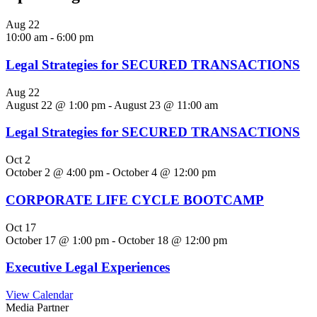
Aug
22
10:00 am
-
6:00 pm
Legal Strategies for SECURED TRANSACTIONS
Aug
22
August 22 @ 1:00 pm
-
August 23 @ 11:00 am
Legal Strategies for SECURED TRANSACTIONS
Oct
2
October 2 @ 4:00 pm
-
October 4 @ 12:00 pm
CORPORATE LIFE CYCLE BOOTCAMP
Oct
17
October 17 @ 1:00 pm
-
October 18 @ 12:00 pm
Executive Legal Experiences
View Calendar
Media Partner