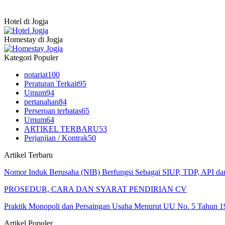
Hotel di Jogja
Homestay di Jogja
Kategori Populer
notariat
100
Peraturan Terkait
95
Umum
94
pertanahan
84
Perseroan terbatas
65
Umum
64
ARTIKEL TERBARU
53
Perjanjian / Kontrak
50
Artikel Terbaru
Nomor Induk Berusaha (NIB) Berfungsi Sebagai SIUP, TDP, API d
PROSEDUR, CARA DAN SYARAT PENDIRIAN CV
Praktik Monopoli dan Persaingan Usaha Menurut UU No. 5 Tahun 1
Artikel Populer