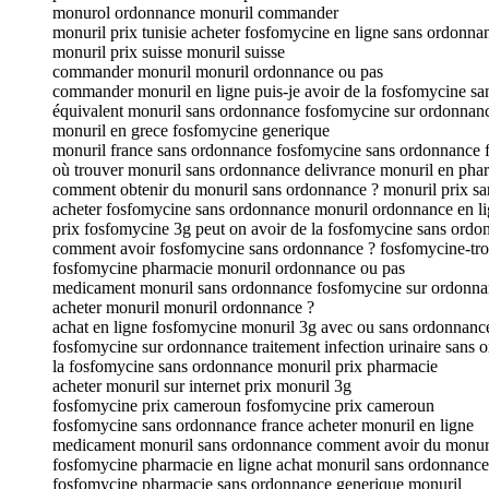
monurol ordonnance monuril commander
monuril prix tunisie acheter fosfomycine en ligne sans ordonna
monuril prix suisse monuril suisse
commander monuril monuril ordonnance ou pas
commander monuril en ligne puis-je avoir de la fosfomycine s
équivalent monuril sans ordonnance fosfomycine sur ordonnan
monuril en grece fosfomycine generique
monuril france sans ordonnance fosfomycine sans ordonnance 
où trouver monuril sans ordonnance delivrance monuril en pha
comment obtenir du monuril sans ordonnance ? monuril prix s
acheter fosfomycine sans ordonnance monuril ordonnance en l
prix fosfomycine 3g peut on avoir de la fosfomycine sans ordo
comment avoir fosfomycine sans ordonnance ? fosfomycine-tr
fosfomycine pharmacie monuril ordonnance ou pas
medicament monuril sans ordonnance fosfomycine sur ordonna
acheter monuril monuril ordonnance ?
achat en ligne fosfomycine monuril 3g avec ou sans ordonnanc
fosfomycine sur ordonnance traitement infection urinaire sans
la fosfomycine sans ordonnance monuril prix pharmacie
acheter monuril sur internet prix monuril 3g
fosfomycine prix cameroun fosfomycine prix cameroun
fosfomycine sans ordonnance france acheter monuril en ligne
medicament monuril sans ordonnance comment avoir du monuri
fosfomycine pharmacie en ligne achat monuril sans ordonnance
fosfomycine pharmacie sans ordonnance generique monuril