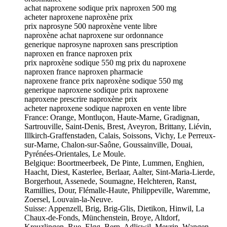
achat naproxene sodique prix naproxen 500 mg
acheter naproxene naproxène prix
prix naprosyne 500 naproxène vente libre
naproxène achat naproxene sur ordonnance
generique naprosyne naproxen sans prescription
naproxen en france naproxen prix
prix naproxène sodique 550 mg prix du naproxene
naproxen france naproxen pharmacie
naproxene france prix naproxène sodique 550 mg
generique naproxene sodique prix naproxene
naproxene prescrire naproxène prix
acheter naproxene sodique naproxen en vente libre
France: Orange, Montluçon, Haute-Marne, Gradignan,
Sartrouville, Saint-Denis, Brest, Aveyron, Brittany, Liévin,
Illkirch-Graffenstaden, Calais, Soissons, Vichy, Le Perreux-
sur-Marne, Chalon-sur-Saône, Goussainville, Douai,
Pyrénées-Orientales, Le Moule.
Belgique: Boortmeerbeek, De Pinte, Lummen, Enghien,
Haacht, Diest, Kasterlee, Berlaar, Aalter, Sint-Maria-Lierde,
Borgerhout, Assenede, Soumagne, Helchteren, Ranst,
Ramillies, Dour, Flémalle-Haute, Philippeville, Waremme,
Zoersel, Louvain-la-Neuve.
Suisse: Appenzell, Brig, Brig-Glis, Dietikon, Hinwil, La
Chaux-de-Fonds, Münchenstein, Broye, Altdorf,
Kreuzlingen, Rue, Elgg, Bern, Adliswil, Meyrin, Wangen,