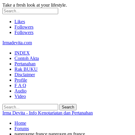
Take a fresh look at your lifestyle.
Likes
Followers
Followers
Irmadevita.com
INDEX
Contoh Akta
Pertanahan
Rak BUKU
Disclaimer
Profile
F A Q
Audio
Video
Irma Devita - Info Kenotariatan dan Pertanahan
Home
Forums
naproxene france naproxen en france