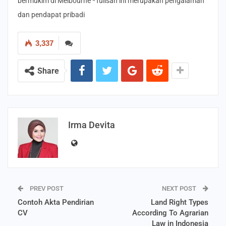
bermukim di Melbourne *Tulisan ini merupakan pengalaman
dan pendapat pribadi
3,337
Share
Irma Devita
PREV POST
NEXT POST
Contoh Akta Pendirian
Land Right Types
CV
According To Agrarian
Law in Indonesia