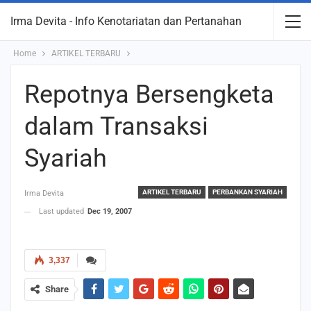
Irma Devita - Info Kenotariatan dan Pertanahan
Home
ARTIKEL TERBARU
Repotnya Bersengketa
dalam Transaksi
Syariah
ARTIKEL TERBARU
PERBANKAN SYARIAH
Irma Devita
Last updated
Dec 19, 2007
3,337
Share