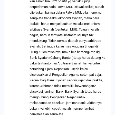
kan selain hukum2 positif yg berlaku, juga
berpedoman pada Fatwa MUI. Diawal artikel, sudah
dijelaskan bahwa dalam Fatwa MUI, bila menemui
sengketa transaksi ekonomi syariah, maka para
praktisi harus menyelesaikan melalui mekanisme
arbitrase Syariah (bentukan MUI). Tujuannya sih
bagus, namun ternyata insfrastrukturnya tdk
mendukung. Tidak semua daerah punya arbitrase
syariah. Sehingga kalau mas Anggara tinggal di
Ujung Kulon misalnya, maka bila bersengketa dg
Bank Syariah (Cabang Banten)tetap harus datang ke
Jakarta (kantornya Arbitrase Syariah hanya untuk
bersidang 1 jam. Repot kan… Beda kalau
diselesaikan di Pengadilan Agama setempat saja.
Kedua, bagi Bank Syariah sendiri juga tidak praktis,
karena Arbitrase tidak memiliki kewenangan2
eksekusi jaminan Bank. Bank Syariah tetap harus
menghubungi Pengadilan Negeri untuk
melaksanakan eksekusi jaminan Bank. Akibatnya
bukannya lebih cepat, malah memperlambat
penyelesaian sengketa.