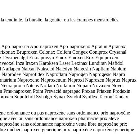
la tendinite, la bursite, la goutte, ou les crampes menstruelles.
in Apo-napro-na Apo-naproxen Apo-naproxeno Apraljin Apranax
Brixonax Bruproxen Celonax Colfem Congex Coniprox Crysanal
rox Dysmenalgit Ec-naprosyn Emox Emoxen Eox Equiproxen
nveoxel Inza Iraxen Karoksen Laser Lexinax Lundiran Mafidol
 Naflapen Naixan Naksetol Naledyn Nalgesin Napflam Napium
d Naprodev Naprofidex Naproflam Naprogen Naprogesic Napro
ennatrium Naproxeno Naproxenum Naproxi Naprozen Naprux Naprux
Neuralprona Nitens Noflam Noflam-n Nopain Novaxen Novo-
 Pms-naproxen Point Prevacid naprapac Prexan Priaxen Prodexin
proxen Supofebril Synalgo Synax Syndol Synflex Tacron Tandax
ene ordonnance ou pas naproxène sans ordonnance prix naproxène
ique avec ou sans ordonnance naproxen pharmacie prix aleve
aproxène sans ordonnance naproxène vente libre naproxène prix
libre québec naproxen generique prix naproxène naproxène generique