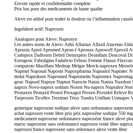
Envoie rapide et confidentialite complete
Prix bas pour des medicaments de haute qualite
Aleve est utilisé pour traiter la douleur ou l’inflammation causées
Ingrédient actif: Naproxen
Analogues pour Aleve: Naprosyn
Les autres noms de Aleve: Adin Aflamax Aflaxil Alacetan A
Apraxin Aprol Apromed Apron-f Apronax Aprowell Aproxil A
Cudeprox Dafloxen Debril Denaxpren Desinflam Deucoval D
Eurogesic Fabralgina Fadalivio Febrax Femme Flanax Flaxvan 
compuesto Maxiflam Mednap Melgar Merck-naproxen Messelx
Napmel Naponal Naposin Napoxpharma Napradol Napratec Na
itedal Naproksen Napromed Naprometin Napromex Napronta
gesic Napsod Napsyn Napton Narocin Naton Natrax Naxdom
naprox Novo-naprox sodium Noxen Nu-naprox Nuprafen Nurola
Pronaxen Pronaxil Pronol Proxagol Proxen Proxidol Releve R
Tarproxen Ticoflex Treximet Triox Tundra Uniflam Uninapro
generique naproxene sodique aleve sans ordonnance naproxene
achat naproxen vente libre prix prix naproxène sodique 550 
medicament naproxene ordonnance naproxène france aleve phar
maroc naproxene sans ordonnance naproxen vente libre naproxe
naproxen france naproxene sans ordonnace aleve vente libre