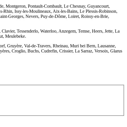
nde, Montgeron, Pontault-Combault, Le Chesnay, Guyancourt,
as-Rhin, Issy-les-Moulineaux, Aix-les-Bains, Le Plessis-Robinson,
Saint-Georges, Nevers, Puy-de-Dôme, Loiret, Roissy-en-Brie,
Clavier, Tessenderlo, Waterloo, Anzegem, Temse, Heers, Jette, La
ut, Meulebeke.
f, Gruyère, Val-de-Travers, Rheinau, Muri bei Bern, Lausanne,
ères, Croglio, Buchs, Cudrefin, Crissier, La Sarraz, Versoix, Glarus