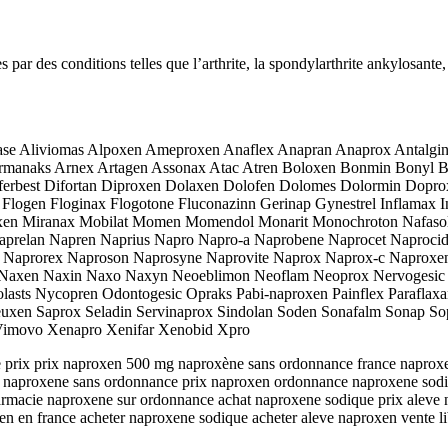
 par des conditions telles que l’arthrite, la spondylarthrite ankylosante, 
lidase Aliviomas Alpoxen Ameproxen Anaflex Anapran Anaprox Antalg
rmanaks Arnex Artagen Assonax Atac Atren Boloxen Bonmin Bonyl 
iferbest Difortan Diproxen Dolaxen Dolofen Dolomes Dolormin Dop
Flogen Floginax Flogotone Fluconazinn Gerinap Gynestrel Inflamax I
en Miranax Mobilat Momen Momendol Monarit Monochroton Nafasol
prelan Napren Naprius Napro Napro-a Naprobene Naprocet Naproci
g Naprorex Naproson Naprosyne Naprovite Naprox Naprox-c Naprox
 Naxen Naxin Naxo Naxyn Neoeblimon Neoflam Neoprox Nervogesic 
sts Nycopren Odontogesic Opraks Pabi-naproxen Painflex Paraflaxan
euxen Saprox Seladin Servinaprox Sindolan Soden Sonafalm Sonap So
 Vimovo Xenapro Xenifar Xenobid Xpro
 prix prix naproxen 500 mg naproxène sans ordonnance france naprox
mg naproxene sans ordonnance prix naproxen ordonnance naproxene sod
macie naproxene sur ordonnance achat naproxene sodique prix aleve n
n en france acheter naproxene sodique acheter aleve naproxen vente 