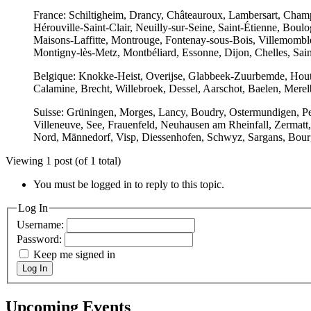
France: Schiltigheim, Drancy, Châteauroux, Lambersart, Cham
Hérouville-Saint-Clair, Neuilly-sur-Seine, Saint-Étienne, Boul
Maisons-Laffitte, Montrouge, Fontenay-sous-Bois, Villemomble
Montigny-lès-Metz, Montbéliard, Essonne, Dijon, Chelles, Sa
Belgique: Knokke-Heist, Overijse, Glabbeek-Zuurbemde, Houtha
Calamine, Brecht, Willebroek, Dessel, Aarschot, Baelen, Mer
Suisse: Grüningen, Morges, Lancy, Boudry, Ostermundigen, Pe
Villeneuve, See, Frauenfeld, Neuhausen am Rheinfall, Zermatt, 
Nord, Männedorf, Visp, Diessenhofen, Schwyz, Sargans, Bourg
Viewing 1 post (of 1 total)
You must be logged in to reply to this topic.
Log In
Username:
Password:
Keep me signed in
Log In
Upcoming Events