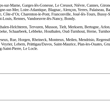
ps-sur-Marne, Garges-lès-Gonesse, Le Creusot, Nièvre, Cannes, Giro
ogne-sur-Mer, Loire-Atlantique, Blagnac, Alençon, Yerres, Palaiseau, B
, Côte-d’Or, Charenton-le-Pont, Franconville, Joué-lès-Tours, Bussy-
int-Louis, Rennes, Vandoeuvre-lès-Nancy, Bondy.
len-Helchteren, Tervuren, Musson, Tielt, Merksem, Bertogne, Arlon, 
elbeke, Schaarbeek, Lebbeke, Houthalen, Oud-Turnhout, Herne, Turnho
seux, Rue, Horgen, Rheineck, Montreux, Meilen, Mendrisio, Regensdor
Veyrier, Lebern, Prättigau/Davos, Saint-Maurice, Plan-les-Ouates, Gruy
-Saint-Pierre, Le Locle.