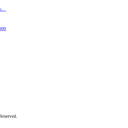
an…
999
 Reserved.