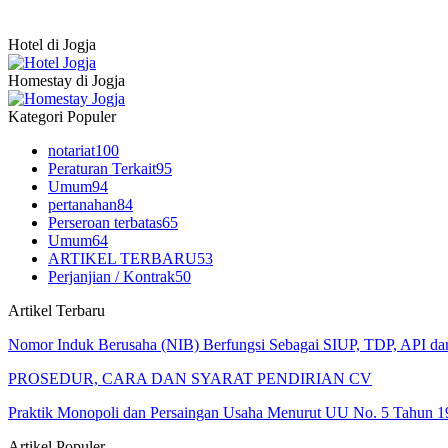
Hotel di Jogja
Homestay di Jogja
Kategori Populer
notariat
100
Peraturan Terkait
95
Umum
94
pertanahan
84
Perseroan terbatas
65
Umum
64
ARTIKEL TERBARU
53
Perjanjian / Kontrak
50
Artikel Terbaru
Nomor Induk Berusaha (NIB) Berfungsi Sebagai SIUP, TDP, API d
PROSEDUR, CARA DAN SYARAT PENDIRIAN CV
Praktik Monopoli dan Persaingan Usaha Menurut UU No. 5 Tahun 1
Artikel Populer