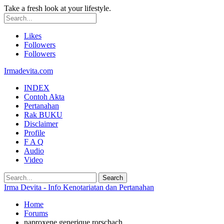
Take a fresh look at your lifestyle.
Likes
Followers
Followers
Irmadevita.com
INDEX
Contoh Akta
Pertanahan
Rak BUKU
Disclaimer
Profile
F A Q
Audio
Video
Irma Devita - Info Kenotariatan dan Pertanahan
Home
Forums
naproxene generique rorschach