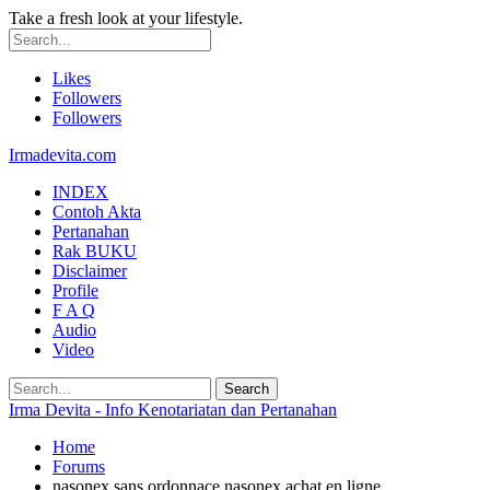
Take a fresh look at your lifestyle.
Likes
Followers
Followers
Irmadevita.com
INDEX
Contoh Akta
Pertanahan
Rak BUKU
Disclaimer
Profile
F A Q
Audio
Video
Irma Devita - Info Kenotariatan dan Pertanahan
Home
Forums
nasonex sans ordonnace nasonex achat en ligne