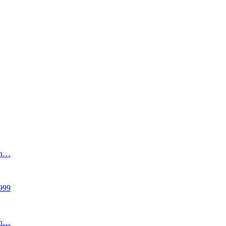
an…
999
an…