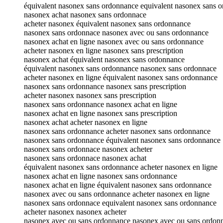
équivalent nasonex sans ordonnance equivalent nasonex sans 
nasonex achat nasonex sans ordonnace
acheter nasonex équivalent nasonex sans ordonnance
nasonex sans ordonnace nasonex avec ou sans ordonnance
nasonex achat en ligne nasonex avec ou sans ordonnance
acheter nasonex en ligne nasonex sans prescription
nasonex achat équivalent nasonex sans ordonnance
équivalent nasonex sans ordonnance nasonex sans ordonnace
acheter nasonex en ligne équivalent nasonex sans ordonnance
nasonex sans ordonnance nasonex sans prescription
acheter nasonex nasonex sans prescription
nasonex sans ordonnance nasonex achat en ligne
nasonex achat en ligne nasonex sans prescription
nasonex achat acheter nasonex en ligne
nasonex sans ordonnance acheter nasonex sans ordonnance
nasonex sans ordonnance équivalent nasonex sans ordonnance
nasonex sans ordonnace nasonex acheter
nasonex sans ordonnace nasonex achat
équivalent nasonex sans ordonnance acheter nasonex en ligne
nasonex achat en ligne nasonex sans ordonnance
nasonex achat en ligne équivalent nasonex sans ordonnance
nasonex avec ou sans ordonnance acheter nasonex en ligne
nasonex sans ordonnace equivalent nasonex sans ordonnance
acheter nasonex nasonex acheter
nasonex avec ou sans ordonnance nasonex avec ou sans ordon