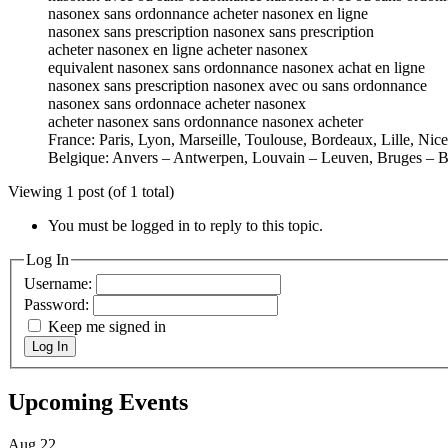
nasonex sans ordonnance acheter nasonex en ligne
nasonex sans prescription nasonex sans prescription
acheter nasonex en ligne acheter nasonex
equivalent nasonex sans ordonnance nasonex achat en ligne
nasonex sans prescription nasonex avec ou sans ordonnance
nasonex sans ordonnace acheter nasonex
acheter nasonex sans ordonnance nasonex acheter
France: Paris, Lyon, Marseille, Toulouse, Bordeaux, Lille, Nic
Belgique: Anvers – Antwerpen, Louvain – Leuven, Bruges – B
Viewing 1 post (of 1 total)
You must be logged in to reply to this topic.
Log In
Username:
Password:
Keep me signed in
Log In
Upcoming Events
Aug
22