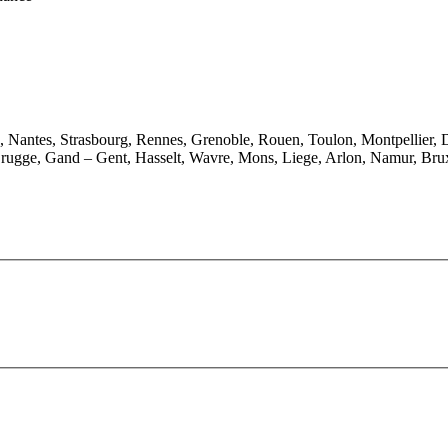
e, Nantes, Strasbourg, Rennes, Grenoble, Rouen, Toulon, Montpellier, 
rugge, Gand – Gent, Hasselt, Wavre, Mons, Liege, Arlon, Namur, Brux