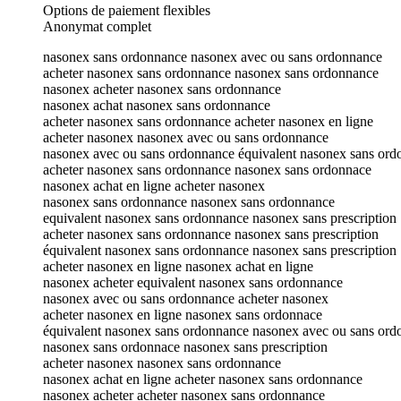
Options de paiement flexibles
Anonymat complet
nasonex sans ordonnance nasonex avec ou sans ordonnance
acheter nasonex sans ordonnance nasonex sans ordonnance
nasonex acheter nasonex sans ordonnance
nasonex achat nasonex sans ordonnance
acheter nasonex sans ordonnance acheter nasonex en ligne
acheter nasonex nasonex avec ou sans ordonnance
nasonex avec ou sans ordonnance équivalent nasonex sans or
acheter nasonex sans ordonnance nasonex sans ordonnace
nasonex achat en ligne acheter nasonex
nasonex sans ordonnance nasonex sans ordonnance
equivalent nasonex sans ordonnance nasonex sans prescription
acheter nasonex sans ordonnance nasonex sans prescription
équivalent nasonex sans ordonnance nasonex sans prescription
acheter nasonex en ligne nasonex achat en ligne
nasonex acheter equivalent nasonex sans ordonnance
nasonex avec ou sans ordonnance acheter nasonex
acheter nasonex en ligne nasonex sans ordonnace
équivalent nasonex sans ordonnance nasonex avec ou sans or
nasonex sans ordonnace nasonex sans prescription
acheter nasonex nasonex sans ordonnance
nasonex achat en ligne acheter nasonex sans ordonnance
nasonex acheter acheter nasonex sans ordonnance