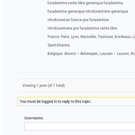
furadantine vente libre generique furadantine
furadantine generique nitrofurantoine generique
nitrofurantoin france prix furadantine
nitrofurantoine prix furadantine vente libre
France: Paris, Lyon, Marseille, Toulouse, Bordeaux, L
Saint-Etienne.
Belgique: Anvers – Antwerpen, Louvain – Leuven, Br
Viewing 1 post (of 1 total)
You must be logged in to reply to this topic.
Username: