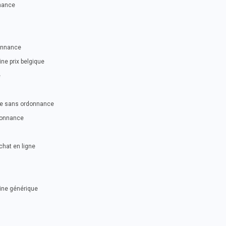
nnance
donnance
ne prix belgique
e
ine sans ordonnance
donnance
chat en ligne
ine générique