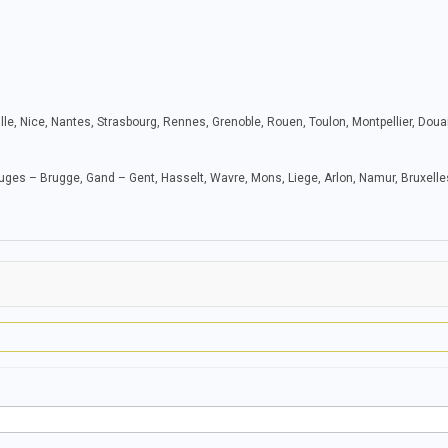
ille, Nice, Nantes, Strasbourg, Rennes, Grenoble, Rouen, Toulon, Montpellier, Doua
uges – Brugge, Gand – Gent, Hasselt, Wavre, Mons, Liege, Arlon, Namur, Bruxelle