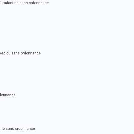
 furadantine sans ordonnance
avec ou sans ordonnance
rdonnance
tine sans ordonnance