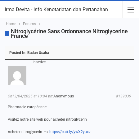
Irma Devita - Info Kenotariatan dan Pertanahan
Home
Forums
Nitroglycérine Sans Ordonnance Nitroglycerine
France
Posted In:
Badan Usaha
Inactive
On13/04/2025 at 10:04 pm
Anonymous
#139039
Pharmacie européenne
Visitez notre site web pour acheter nitroglycerin
Acheter nitroglycerin -–>
https://cutt.ly/ywX2yuxz