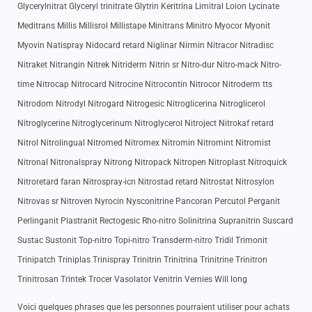
Glycerylnitrat Glyceryl trinitrate Glytrin Keritrina Limitral Loion Lycinate
Meditrans Millis Millisrol Millistape Minitrans Minitro Myocor Myonit
Myovin Natispray Nidocard retard Niglinar Nirmin Nitracor Nitradisc
Nitraket Nitrangin Nitrek Nitriderm Nitrin sr Nitro-dur Nitro-mack Nitro-
time Nitrocap Nitrocard Nitrocine Nitrocontin Nitrocor Nitroderm tts
Nitrodom Nitrodyl Nitrogard Nitrogesic Nitroglicerina Nitroglicerol
Nitroglycerine Nitroglycerinum Nitroglycerol Nitroject Nitrokaf retard
Nitrol Nitrolingual Nitromed Nitromex Nitromin Nitromint Nitromist
Nitronal Nitronalspray Nitrong Nitropack Nitropen Nitroplast Nitroquick
Nitroretard faran Nitrospray-icn Nitrostad retard Nitrostat Nitrosylon
Nitrovas sr Nitroven Nyrocin Nysconitrine Pancoran Percutol Perganit
Perlinganit Plastranit Rectogesic Rho-nitro Solinitrina Supranitrin Suscard
Sustac Sustonit Top-nitro Topi-nitro Transderm-nitro Tridil Trimonit
Trinipatch Triniplas Trinispray Trinitrin Trinitrina Trinitrine Trinitron
Trinitrosan Trintek Trocer Vasolator Venitrin Vernies Will long
Voici quelques phrases que les personnes pourraient utiliser pour achats