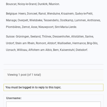
Bouscat, Noisy-le-Grand, Dunkirk, Réunion.
Belgique: Heers, Donceel, Ranst, Wenduine, Kraainem, Quévy-le-Petit,
Manage, Overpelt, Wielsbeke, Tessenderlo, Oostkamp, Lummen, Anthisnes,
Plombières, Zemst, Asse, Nieuwpoort, Sint-Maria-Lierde.
Suisse: Grüningen, Seeland, Thônex, Diessenhofen, Altstätten, Sarine,
Urdorf, Stein am Rhein, Romont, Altdorf, Wallisellen, Hermance, Brig-Glis,
Uznach, Willisau, Affoltern am Albis, Bern, Kaiserstuhl, Dielsdorf.
Viewing 1 post (of 1 total)
You must be logged in to reply to this topic.
Username: