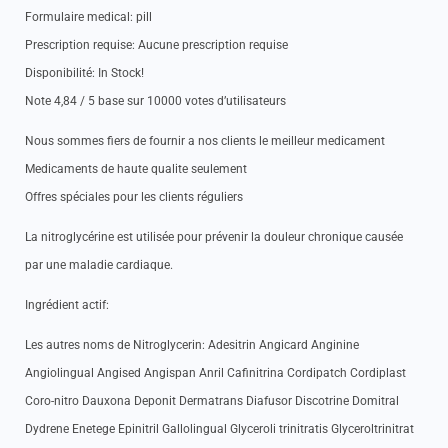
Formulaire medical: pill
Prescription requise: Aucune prescription requise
Disponibilité: In Stock!
Note 4,84 / 5 base sur 10000 votes d’utilisateurs
Nous sommes fiers de fournir a nos clients le meilleur medicament
Medicaments de haute qualite seulement
Offres spéciales pour les clients réguliers
La nitroglycérine est utilisée pour prévenir la douleur chronique causée
par une maladie cardiaque.
Ingrédient actif:
Les autres noms de Nitroglycerin: Adesitrin Angicard Anginine
Angiolingual Angised Angispan Anril Cafinitrina Cordipatch Cordiplast
Coro-nitro Dauxona Deponit Dermatrans Diafusor Discotrine Domitral
Dydrene Enetege Epinitril Gallolingual Glyceroli trinitratis Glyceroltrinitrat