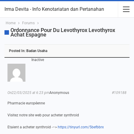
Irma Devita - Info Kenotariatan dan Pertanahan
Home
Forums
Ordonnance Pour Du Levothyrox Levothyrox
Achat Espagne
Posted In:
Badan Usaha
Inactive
On22/03/2025 at 6:23 pm
Anonymous
#109188
Pharmacie européenne
Visitez notre site web pour acheter synthroid
Etaient a acheter synthroid -–>
https://tinyurl.com/5befbbrx