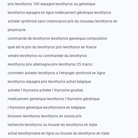
prix levothyrox 100 espagne levothyrox ou generique
levothyrox espagne en ligne médicament générique levothyrox
acheter synthroid sans ordonnance prix du nouveau levothyrox en
pharmacie
commande de levothyrox levothyrox generique composition
quel est le prix du levothyrox prix levothyrox en france
vendre levothyrox ou commander du levothyrox
levothyrox prix allemagne prix levothyrox 25 maroc
comment acheter levothyrox a l’etranger synthroid en ligne
levothyrox espagne prix levothyrox achat belgique
acheter l thyroxine acheter l thyroxine gouttes
medicament generique levothyrox l thyroxine générique
l thyroxine generique levothyroxine en belgique
livraison levothyrox levothyrox en suisse prix
recherche levothyrox ou trouver du levothyrox en italie
achat levothyroxine en ligne ou trouver du levothyrox en italie