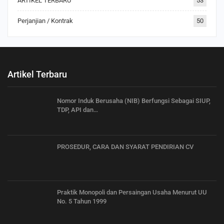
ARTIKEL TERBARU
53
Perjanjian / Kontrak
50
Artikel Terbaru
Nomor Induk Berusaha (NIB) Berfungsi Sebagai SIUP,
TDP, API dan…
PROSEDUR, CARA DAN SYARAT PENDIRIAN CV
Praktik Monopoli dan Persaingan Usaha Menurut UU
No. 5 Tahun 1999