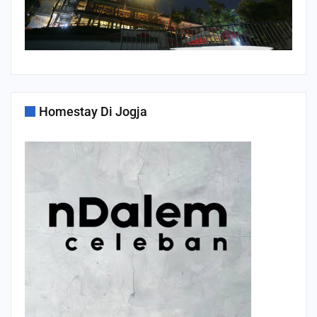
Homestay Di Jogja