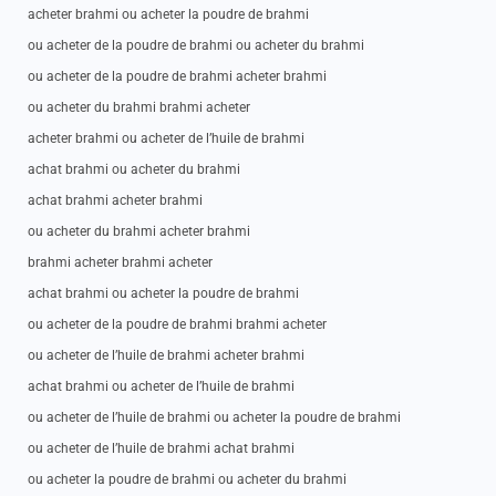
acheter brahmi ou acheter la poudre de brahmi
ou acheter de la poudre de brahmi ou acheter du brahmi
ou acheter de la poudre de brahmi acheter brahmi
ou acheter du brahmi brahmi acheter
acheter brahmi ou acheter de l’huile de brahmi
achat brahmi ou acheter du brahmi
achat brahmi acheter brahmi
ou acheter du brahmi acheter brahmi
brahmi acheter brahmi acheter
achat brahmi ou acheter la poudre de brahmi
ou acheter de la poudre de brahmi brahmi acheter
ou acheter de l’huile de brahmi acheter brahmi
achat brahmi ou acheter de l’huile de brahmi
ou acheter de l’huile de brahmi ou acheter la poudre de brahmi
ou acheter de l’huile de brahmi achat brahmi
ou acheter la poudre de brahmi ou acheter du brahmi