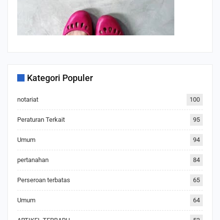
Kategori Populer
notariat
100
Peraturan Terkait
95
Umum
94
pertanahan
84
Perseroan terbatas
65
Umum
64