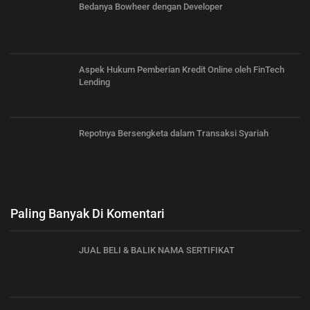
Bedanya Bowheer dengan Developer
Aspek Hukum Pemberian Kredit Online oleh FinTech
Lending
Repotnya Bersengketa dalam Transaksi Syariah
Paling Banyak Di Komentari
JUAL BELI & BALIK NAMA SERTIFIKAT