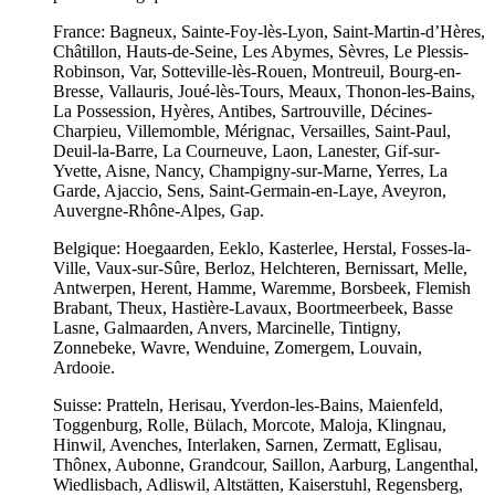
France: Bagneux, Sainte-Foy-lès-Lyon, Saint-Martin-d’Hères,
Châtillon, Hauts-de-Seine, Les Abymes, Sèvres, Le Plessis-
Robinson, Var, Sotteville-lès-Rouen, Montreuil, Bourg-en-
Bresse, Vallauris, Joué-lès-Tours, Meaux, Thonon-les-Bains,
La Possession, Hyères, Antibes, Sartrouville, Décines-
Charpieu, Villemomble, Mérignac, Versailles, Saint-Paul,
Deuil-la-Barre, La Courneuve, Laon, Lanester, Gif-sur-
Yvette, Aisne, Nancy, Champigny-sur-Marne, Yerres, La
Garde, Ajaccio, Sens, Saint-Germain-en-Laye, Aveyron,
Auvergne-Rhône-Alpes, Gap.
Belgique: Hoegaarden, Eeklo, Kasterlee, Herstal, Fosses-la-
Ville, Vaux-sur-Sûre, Berloz, Helchteren, Bernissart, Melle,
Antwerpen, Herent, Hamme, Waremme, Borsbeek, Flemish
Brabant, Theux, Hastière-Lavaux, Boortmeerbeek, Basse
Lasne, Galmaarden, Anvers, Marcinelle, Tintigny,
Zonnebeke, Wavre, Wenduine, Zomergem, Louvain,
Ardooie.
Suisse: Pratteln, Herisau, Yverdon-les-Bains, Maienfeld,
Toggenburg, Rolle, Bülach, Morcote, Maloja, Klingnau,
Hinwil, Avenches, Interlaken, Sarnen, Zermatt, Eglisau,
Thônex, Aubonne, Grandcour, Saillon, Aarburg, Langenthal,
Wiedlisbach, Adliswil, Altstätten, Kaiserstuhl, Regensberg,