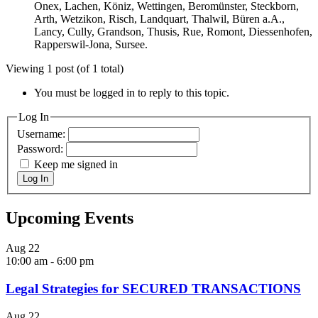
Onex, Lachen, Köniz, Wettingen, Beromünster, Steckborn,
Arth, Wetzikon, Risch, Landquart, Thalwil, Büren a.A.,
Lancy, Cully, Grandson, Thusis, Rue, Romont, Diessenhofen,
Rapperswil-Jona, Sursee.
Viewing 1 post (of 1 total)
You must be logged in to reply to this topic.
Log In
Username:
Password:
Keep me signed in
Log In
Upcoming Events
Aug
22
10:00 am
-
6:00 pm
Legal Strategies for SECURED TRANSACTIONS
Aug
22