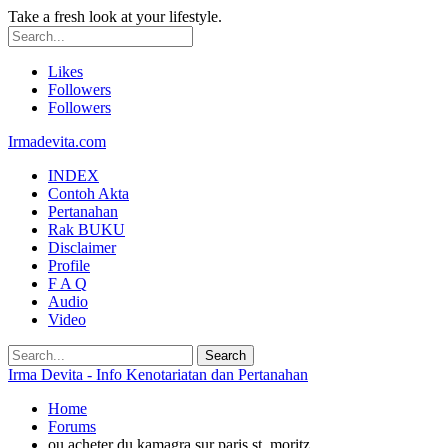
Take a fresh look at your lifestyle.
Likes
Followers
Followers
Irmadevita.com
INDEX
Contoh Akta
Pertanahan
Rak BUKU
Disclaimer
Profile
F A Q
Audio
Video
Irma Devita - Info Kenotariatan dan Pertanahan
Home
Forums
ou acheter du kamagra sur paris st. moritz