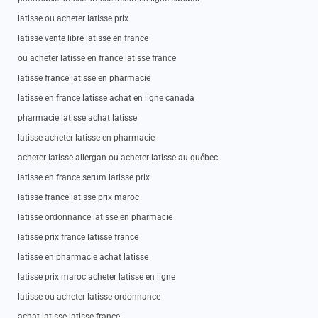
latisse ou acheter latisse prix
latisse vente libre latisse en france
ou acheter latisse en france latisse france
latisse france latisse en pharmacie
latisse en france latisse achat en ligne canada
pharmacie latisse achat latisse
latisse acheter latisse en pharmacie
acheter latisse allergan ou acheter latisse au québec
latisse en france serum latisse prix
latisse france latisse prix maroc
latisse ordonnance latisse en pharmacie
latisse prix france latisse france
latisse en pharmacie achat latisse
latisse prix maroc acheter latisse en ligne
latisse ou acheter latisse ordonnance
achat latisse latisse france