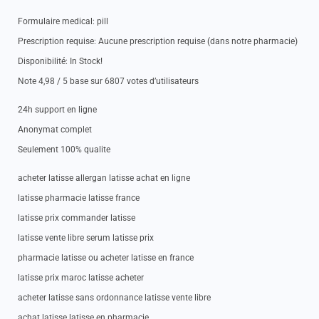
Formulaire medical: pill
Prescription requise: Aucune prescription requise (dans notre pharmacie)
Disponibilité: In Stock!
Note 4,98 / 5 base sur 6807 votes d’utilisateurs
24h support en ligne
Anonymat complet
Seulement 100% qualite
acheter latisse allergan latisse achat en ligne
latisse pharmacie latisse france
latisse prix commander latisse
latisse vente libre serum latisse prix
pharmacie latisse ou acheter latisse en france
latisse prix maroc latisse acheter
acheter latisse sans ordonnance latisse vente libre
achat latisse latisse en pharmacie