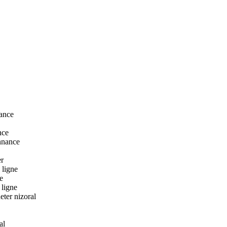
nance
nce
onnance
er
 ligne
e
 ligne
eter nizoral
al