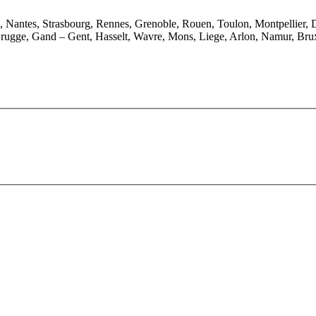
e, Nantes, Strasbourg, Rennes, Grenoble, Rouen, Toulon, Montpellier, 
rugge, Gand – Gent, Hasselt, Wavre, Mons, Liege, Arlon, Namur, Brux