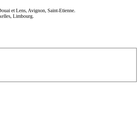
Douai et Lens, Avignon, Saint-Etienne.
elles, Limbourg.