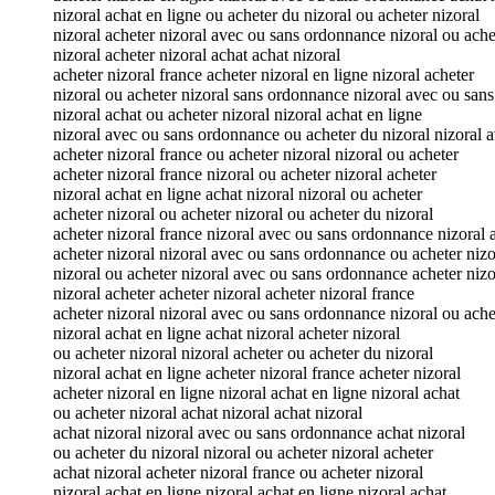
nizoral achat en ligne ou acheter du nizoral ou acheter nizoral
nizoral acheter nizoral avec ou sans ordonnance nizoral ou ache
nizoral acheter nizoral achat achat nizoral
acheter nizoral france acheter nizoral en ligne nizoral acheter
nizoral ou acheter nizoral sans ordonnance nizoral avec ou san
nizoral achat ou acheter nizoral nizoral achat en ligne
nizoral avec ou sans ordonnance ou acheter du nizoral nizoral
acheter nizoral france ou acheter nizoral nizoral ou acheter
acheter nizoral france nizoral ou acheter nizoral acheter
nizoral achat en ligne achat nizoral nizoral ou acheter
acheter nizoral ou acheter nizoral ou acheter du nizoral
acheter nizoral france nizoral avec ou sans ordonnance nizoral
acheter nizoral nizoral avec ou sans ordonnance ou acheter nizo
nizoral ou acheter nizoral avec ou sans ordonnance acheter nizo
nizoral acheter acheter nizoral acheter nizoral france
acheter nizoral nizoral avec ou sans ordonnance nizoral ou ache
nizoral achat en ligne achat nizoral acheter nizoral
ou acheter nizoral nizoral acheter ou acheter du nizoral
nizoral achat en ligne acheter nizoral france acheter nizoral
acheter nizoral en ligne nizoral achat en ligne nizoral achat
ou acheter nizoral achat nizoral achat nizoral
achat nizoral nizoral avec ou sans ordonnance achat nizoral
ou acheter du nizoral nizoral ou acheter nizoral acheter
achat nizoral acheter nizoral france ou acheter nizoral
nizoral achat en ligne nizoral achat en ligne nizoral achat