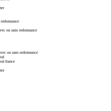
ter
s ordonnance
 avec ou sans ordonnance
 avec ou sans ordonnance
ral
ral france
ter