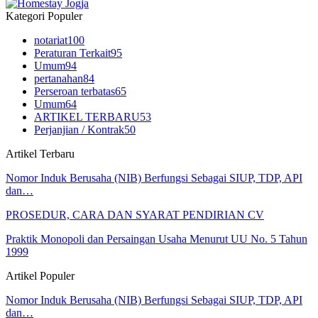
Kategori Populer
notariat
100
Peraturan Terkait
95
Umum
94
pertanahan
84
Perseroan terbatas
65
Umum
64
ARTIKEL TERBARU
53
Perjanjian / Kontrak
50
Artikel Terbaru
Nomor Induk Berusaha (NIB) Berfungsi Sebagai SIUP, TDP, API
dan…
PROSEDUR, CARA DAN SYARAT PENDIRIAN CV
Praktik Monopoli dan Persaingan Usaha Menurut UU No. 5 Tahun
1999
Artikel Populer
Nomor Induk Berusaha (NIB) Berfungsi Sebagai SIUP, TDP, API
dan…