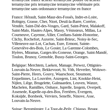
terramycine prix terramycine terramycine vétérinaire prix
terramycine sans ordonnance terramycine en france
France: Hérault, Saint-Maur-des-Fossés, Indre-et-Loire,
Bobigny, Grasse, Cher, Niort, Deuil-la-Barre, Corrèze,
Vendée, Saint-Dié-des-Vosges, Gard, Saint-Priest, Malakoff,
Saint-Malo, Hautes-Alpes, Massy, Vénissieux, Millau, La
Courneuve, Cayenne, Allier, Conflans-Sainte-Honorine,
Clichy, Rochefort, Auxerre, Saint-Brieuc, Noisy-le-Sec,
Villeneuve-sur-Lot, Cachan, Eure, Ermont, Sainte-
Geneviève-des-Bois, Le Gosier, La Garenne-Colombes,
Hyères, Miramas, Garges-lès-Gonesse, Orange, Saint-Mandé,
Toulon, Brunoy, Grenoble, Bussy-Saint-Georges.
Belgique: Merchtem, Laeken, Manage, Perwez, Ottignies-
Louvain-la-Neuve, Bekkevoort, St. Vith, Heverlee, Woluwe-
Saint-Pierre, Heers, Gouvy, Waarschoot, Stoumont,
Erquelinnes, La Louvière, Anzegem, Lint, Knokke-Heist,
Nijlen, Liège, Brugelette, Galmaarden, Leuven, Wanze,
Machelen, Ramillies, Onhaye, Juprelle, Izegem, Overpelt,
Assenede, Kapelle-op-den-Bos, Ferrières, Evergem,
Koksijde, Borsbeek, Verviers, Seneffe, Ninove, Asse,
Louvain-la-Neuve.
Suisse: Beromünster, La Tour-de-Peilz, Chiasso, Brugg,