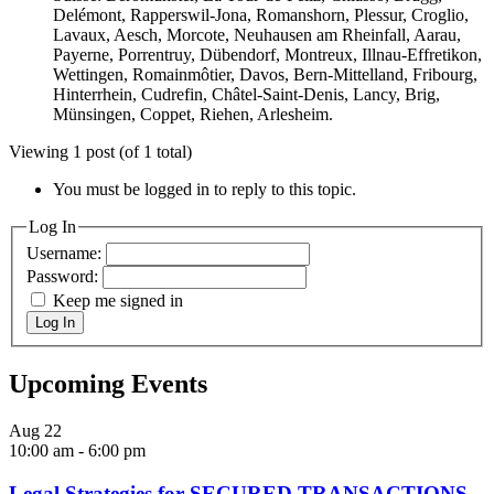
Delémont, Rapperswil-Jona, Romanshorn, Plessur, Croglio,
Lavaux, Aesch, Morcote, Neuhausen am Rheinfall, Aarau,
Payerne, Porrentruy, Dübendorf, Montreux, Illnau-Effretikon,
Wettingen, Romainmôtier, Davos, Bern-Mittelland, Fribourg,
Hinterrhein, Cudrefin, Châtel-Saint-Denis, Lancy, Brig,
Münsingen, Coppet, Riehen, Arlesheim.
Viewing 1 post (of 1 total)
You must be logged in to reply to this topic.
Log In
Username:
Password:
Keep me signed in
Log In
Upcoming Events
Aug
22
10:00 am
-
6:00 pm
Legal Strategies for SECURED TRANSACTIONS