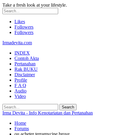
Take a fresh look at your lifestyle.
Likes
Followers
Followers
Irmadevita.com
INDEX
Contoh Akta
Pertanahan
Rak BUKU
Disclaimer
Profile
F A Q
Audio
Video
Irma Devita - Info Kenotariatan dan Pertanahan
Home
Forums
ou acheter terramycine broye