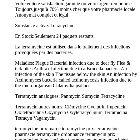
Votre entiere satisfaction garantie ou votreargent rembourse
Toujours jusqu’à 70% moins cher que votre pharmacie locale
Anonymat complet et légal
Substance active: Tetracycline
En Stock:Seulement 24 paquets restants
La terramycine est utilisée dans le traitement des infections
provoquées par des bactéries.
Maladies: Plague Bacterial infection due to deer fly Flea &
tick bites Anthrax Infection due to a Brucella bacteria An
infection of the skin The tissue below the skin An infection by
Actinomyces bacteria called actinomycosis Infection due to
the microorganism Chlamydia psittaci
Terramycin analogues: Panmycin Sumycin Tetracycline
Terramycin autres noms: Clémycine Cyclutrin Imperacin
Oxitetraciclina Oxymycin Oxytetracyclinum Terramicina
Tetracyn Vagamycin
terramycine prix maroc terramycine prix terramycine
pharmacie terramycine ordonnance terramycin prix
terramycine france acheter terramycine poudre ou acheter