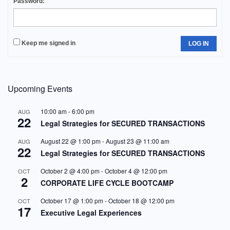
Password:
Keep me signed in
LOG IN
Upcoming Events
10:00 am
-
6:00 pm
AUG
22
Legal Strategies for SECURED TRANSACTIONS
August 22 @ 1:00 pm
-
August 23 @ 11:00 am
AUG
22
Legal Strategies for SECURED TRANSACTIONS
October 2 @ 4:00 pm
-
October 4 @ 12:00 pm
OCT
2
CORPORATE LIFE CYCLE BOOTCAMP
October 17 @ 1:00 pm
-
October 18 @ 12:00 pm
OCT
17
Executive Legal Experiences