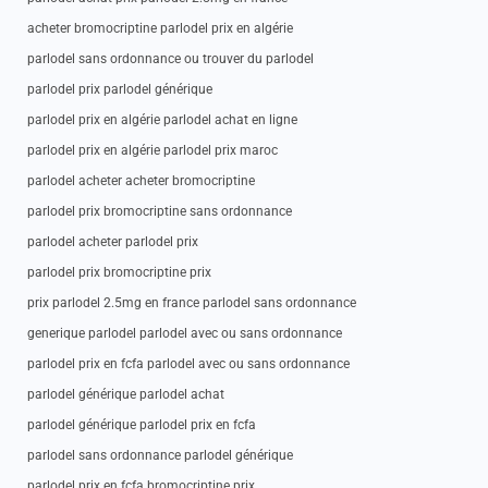
acheter bromocriptine parlodel prix en algérie
parlodel sans ordonnance ou trouver du parlodel
parlodel prix parlodel générique
parlodel prix en algérie parlodel achat en ligne
parlodel prix en algérie parlodel prix maroc
parlodel acheter acheter bromocriptine
parlodel prix bromocriptine sans ordonnance
parlodel acheter parlodel prix
parlodel prix bromocriptine prix
prix parlodel 2.5mg en france parlodel sans ordonnance
generique parlodel parlodel avec ou sans ordonnance
parlodel prix en fcfa parlodel avec ou sans ordonnance
parlodel générique parlodel achat
parlodel générique parlodel prix en fcfa
parlodel sans ordonnance parlodel générique
parlodel prix en fcfa bromocriptine prix