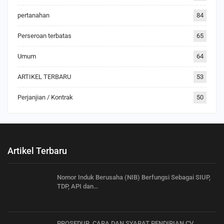
pertanahan
84
Perseroan terbatas
65
Umum
64
ARTIKEL TERBARU
53
Perjanjian / Kontrak
50
Artikel Terbaru
Nomor Induk Berusaha (NIB) Berfungsi Sebagai SIUP,
TDP, API dan…
PROSEDUR, CARA DAN SYARAT PENDIRIAN CV