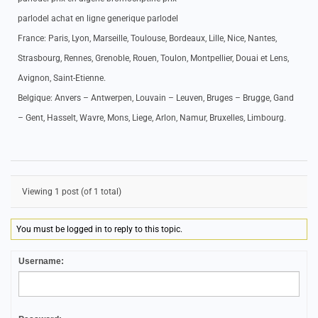
parlodel achat en ligne generique parlodel
France: Paris, Lyon, Marseille, Toulouse, Bordeaux, Lille, Nice, Nantes,
Strasbourg, Rennes, Grenoble, Rouen, Toulon, Montpellier, Douai et Lens,
Avignon, Saint-Etienne.
Belgique: Anvers – Antwerpen, Louvain – Leuven, Bruges – Brugge, Gand
– Gent, Hasselt, Wavre, Mons, Liege, Arlon, Namur, Bruxelles, Limbourg.
Viewing 1 post (of 1 total)
You must be logged in to reply to this topic.
Username: