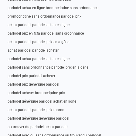
parlodel achat en ligne bromocriptine sans ordonnance
bromocriptine sans ordonnance parlodel prix
achat parlodel parlodel achat en ligne
parlodel prix en fcfa parlodel sans ordonnance
achat parlodel parlodel prix en algérie
achat parlodel parlodel acheter
parlodel achat parlodel achat en ligne
parlodel sans ordonnance parlodel prix en algérie
parlodel prix parlodel acheter
parlodel prix generique parlodel
parlodel acheter bromocriptine prix
parlodel générique parlodel achat en ligne
achat parlodel parlodel prix maroc
parlodel générique generique parlodel
ou trouver du parlodel achat parlodel
parlodel avec ou sans ordonnance ou trouver du parlodel