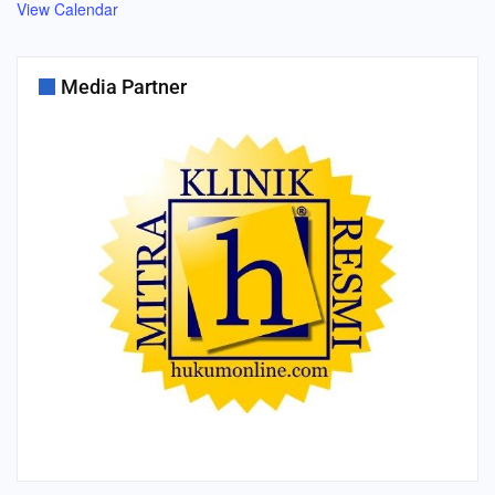
View Calendar
Media Partner