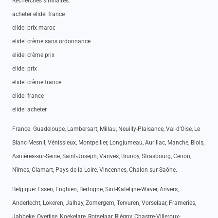
Recherches similaires:
acheter elidel france
elidel prix maroc
elidel crème sans ordonnance
elidel crème prix
elidel prix
elidel crème france
elidel france
elidel acheter
France: Guadeloupe, Lambersart, Millau, Neuilly-Plaisance, Val-d’Oise, Le
Blanc-Mesnil, Vénissieux, Montpellier, Longjumeau, Aurillac, Manche, Blois,
Asnières-sur-Seine, Saint-Joseph, Vanves, Brunoy, Strasbourg, Cenon,
Nîmes, Clamart, Pays de la Loire, Vincennes, Chalon-sur-Saône.
Belgique: Essen, Enghien, Bertogne, Sint-Katelijne-Waver, Anvers,
Anderlecht, Lokeren, Jalhay, Zomergem, Tervuren, Vorselaar, Frameries,
Jabbeke, Overijse, Koekelare, Rotselaar, Blégny, Chastre-Villeroux-