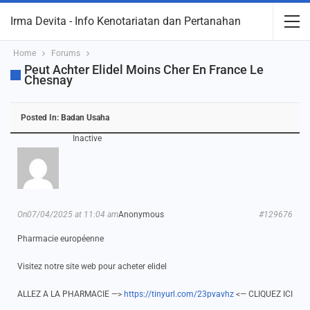
Irma Devita - Info Kenotariatan dan Pertanahan
Home
Forums
Peut Achter Elidel Moins Cher En France Le
Chesnay
Posted In:
Badan Usaha
Inactive
On07/04/2025 at 11:04 am
Anonymous
#129676
Pharmacie européenne
Visitez notre site web pour acheter elidel
ALLEZ A LA PHARMACIE —>
https://tinyurl.com/23pvavhz
<— CLIQUEZ ICI