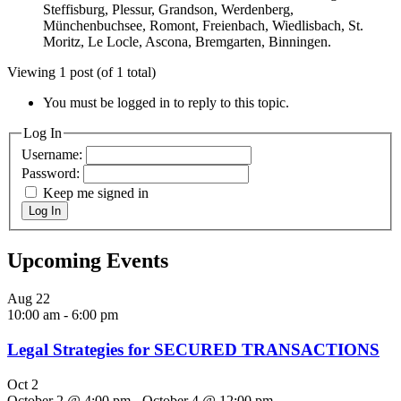
Steffisburg, Plessur, Grandson, Werdenberg,
Münchenbuchsee, Romont, Freienbach, Wiedlisbach, St.
Moritz, Le Locle, Ascona, Bremgarten, Binningen.
Viewing 1 post (of 1 total)
You must be logged in to reply to this topic.
Log In
Username:
Password:
Keep me signed in
Log In
Upcoming Events
Aug
22
10:00 am
-
6:00 pm
Legal Strategies for SECURED TRANSACTIONS
Oct
2
October 2 @ 4:00 pm
-
October 4 @ 12:00 pm