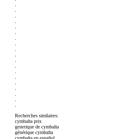
.
.
.
.
.
.
.
.
.
.
.
.
.
.
.
.
.
.
.
Recherches similaires:
cymbalta prix
generique de cymbalta
générique cymbalta
cymbalta en español