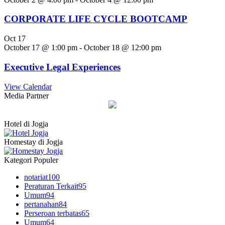
CORPORATE LIFE CYCLE BOOTCAMP
Oct
17
October 17 @ 1:00 pm
-
October 18 @ 12:00 pm
Executive Legal Experiences
View Calendar
Media Partner
Hotel di Jogja
Homestay di Jogja
Kategori Populer
notariat
100
Peraturan Terkait
95
Umum
94
pertanahan
84
Perseroan terbatas
65
Umum
64