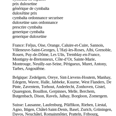
prix duloxetine
générique de cymbalta
duloxétine prix
cymbalta ordonnance securisee
duloxetine sans ordonnance
prescrire cymbalta
generique cymbalta
generique duloxetine
France: Fréjus, Oise, Orange, Caluire-et-Cuire, Sannois,
Villeneuve-Saint-Georges, L’Haÿ-les-Roses, Albi, Grenoble,
Rouen, Puy-de-Dôme, Les Ulis, Tremblay-en-France,
Montigny-le-Bretonneux, Côte-d’Or, Sainte-Marie,
Montrouge, Neuilly-sur-Seine, Périgueux, Muret, Antony,
Tarbes, Angoulême.
Belgique: Zedelgem, Oreye, Sint-Lievens-Houtem, Manhay,
Edegem, Wavre, Halle, Jabbeke, Kuurne, West Flanders, De
Pinte, Zaventem, Torhout, Anderlecht, Zonhoven, Gistel,
Quaregnon, Bouillon, Gerpinnes, Melle, Berchem,
Butgenbach, Dison, Ravels, Jalhay, Borgloon, Zomergem.
Suisse: Lausanne, Laufenburg, Pfäffikon, Riehen, Liestal,
Agno, Ittigen, Châtel-Saint-Denis, Basel, Zurich, Grüningen,
Davos, Neuchâtel, Romainmôtier, Pratteln, Fribourg,