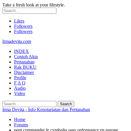
Take a fresh look at your lifestyle.
Likes
Followers
Followers
Irmadevita.com
INDEX
Contoh Akta
Pertanahan
Rak BUKU
Disclaimer
Profile
F A Q
Audio
Video
Irma Devita - Info Kenotariatan dan Pertanahan
Home
Forums
peut commander le cymbalta sans ordonnance en europe