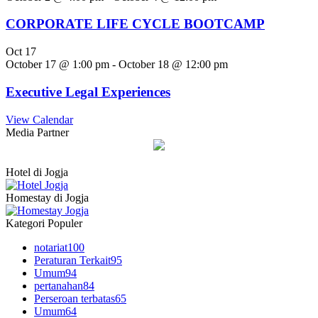
CORPORATE LIFE CYCLE BOOTCAMP
Oct
17
October 17 @ 1:00 pm
-
October 18 @ 12:00 pm
Executive Legal Experiences
View Calendar
Media Partner
Hotel di Jogja
Homestay di Jogja
Kategori Populer
notariat
100
Peraturan Terkait
95
Umum
94
pertanahan
84
Perseroan terbatas
65
Umum
64