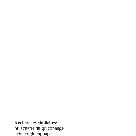
.
.
.
.
.
.
.
.
.
.
.
.
.
.
.
.
.
.
.
.
.
Recherches similaires:
ou acheter du glucophage
acheter glucophage