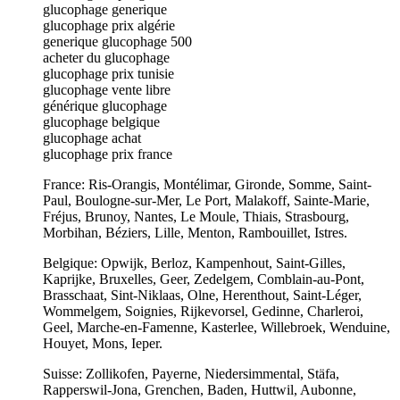
glucophage generique
glucophage prix algérie
generique glucophage 500
acheter du glucophage
glucophage prix tunisie
glucophage vente libre
générique glucophage
glucophage belgique
glucophage achat
glucophage prix france
France: Ris-Orangis, Montélimar, Gironde, Somme, Saint-
Paul, Boulogne-sur-Mer, Le Port, Malakoff, Sainte-Marie,
Fréjus, Brunoy, Nantes, Le Moule, Thiais, Strasbourg,
Morbihan, Béziers, Lille, Menton, Rambouillet, Istres.
Belgique: Opwijk, Berloz, Kampenhout, Saint-Gilles,
Kaprijke, Bruxelles, Geer, Zedelgem, Comblain-au-Pont,
Brasschaat, Sint-Niklaas, Olne, Herenthout, Saint-Léger,
Wommelgem, Soignies, Rijkevorsel, Gedinne, Charleroi,
Geel, Marche-en-Famenne, Kasterlee, Willebroek, Wenduine,
Houyet, Mons, Ieper.
Suisse: Zollikofen, Payerne, Niedersimmental, Stäfa,
Rapperswil-Jona, Grenchen, Baden, Huttwil, Aubonne,