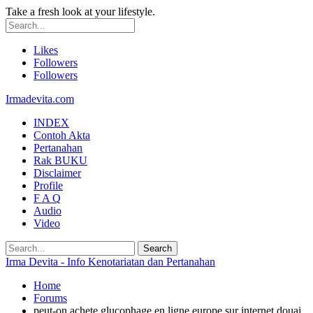
Take a fresh look at your lifestyle.
Likes
Followers
Followers
Irmadevita.com
INDEX
Contoh Akta
Pertanahan
Rak BUKU
Disclaimer
Profile
F A Q
Audio
Video
Irma Devita - Info Kenotariatan dan Pertanahan
Home
Forums
peut-on achete glucophage en ligne europe sur internet douai